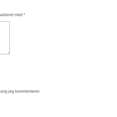
markeret med
*
gang jeg kommenterer.