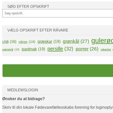
SØG EFTER OPSKRIFT
S
ø
g
VÆLG OPSKRIFT EFTER RÅVARE
gulerø
grønkål
(27)
græskar
(19)
chili
(16)
citron
(14)
persille
(32)
porrer
(26)
pastinak
(19)
palmekål
(10)
rabarber
MEDLEMSLOGIN
Ønsker du at bidrage?
Skriv til din lokale Fødevarefællesskabs forening for loginoply