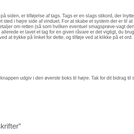
t på siden, er tilføjelse af tags. Tags er en slags stikord, der lnyt
de et sted i højre side af vinduet. For at skabe et system der er ti
etaljer om retten (så som hvilken eventuel smagsprøve-vagt den er 
r allerede er lavet et tag for en given råvare er det vigtigt, du b
at trykke på linket for dette, og tilføje ved at klikke på et ord.
på knappen udgiv i den øverste boks til højre. Tak for dit bidrag til
krifter
”