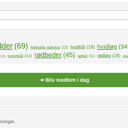
dder
(69)
hvidløg
(34
hvidkål
(18)
hokkaido græskar
(12)
rødbeder
(45)
rødløg
(18)
rosenkål
(14)
rødkål
(11)
sq
(10)
➔ Bliv medlem i dag
sninger.