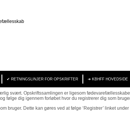
efællesskab
✔︎ RETNINGSLINJER FOR OPSKRIFTER
➜ KBHFF HOVEDSIDE
kke særlig svært. Opskriftssamlingen er ligesom fødevarefællessk
og følge dig igennem forløbet hvor du registrerer dig som bruger o
g som bruger. Dette kan gøres ved at følge ‘Registrer’ linket unde