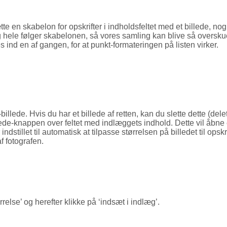
te en skabelon for opskrifter i indholdsfeltet med et billede, nog
e og hele følger skabelonen, så vores samling kan blive så overs
 ind en af gangen, for at punkt-formateringen på listen virker.
illede. Hvis du har et billede af retten, kan du slette dette (d
llede-knappen over feltet med indlæggets indhold. Dette vil åbne e
tillet til automatisk at tilpasse størrelsen på billedet til opskr
af fotografen.
relse’ og herefter klikke på ‘indsæt i indlæg’.