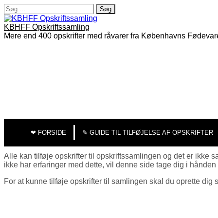
Søg
efter:
KBHFF Opskriftssamling
Mere end 400 opskrifter med råvarer fra Københavns Fødevar
MAIN
SKIP
TO
MENU
❤︎ FORSIDE
✎ GUIDE TIL TILFØJELSE AF OPSKRIFTER
CONTENT
Alle kan tilføje opskrifter til opskriftssamlingen og det er i
ikke har erfaringer med dette, vil denne side tage dig i hånden 
For at kunne tilføje opskrifter til samlingen skal du oprette di