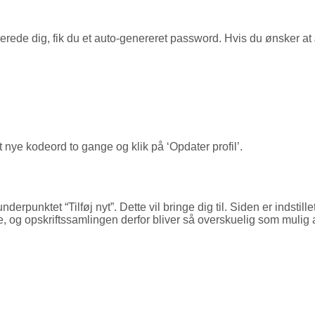
rerede dig, fik du et auto-genereret password. Hvis du ønsker at
t nye kodeord to gange og klik på ‘Opdater profil’.
underpunktet “Tilføj nyt”. Dette vil bringe dig til. Siden er indstil
og opskriftssamlingen derfor bliver så overskuelig som mulig at or