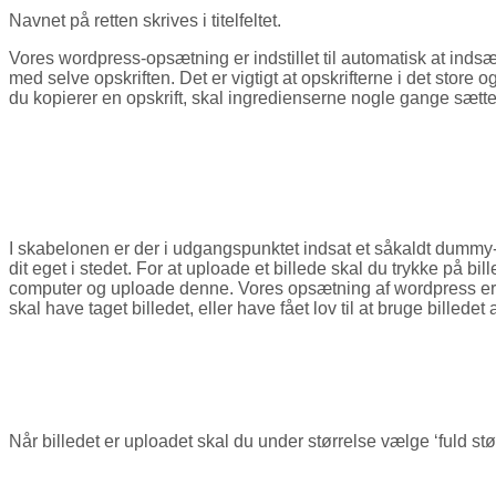
Navnet på retten skrives i titelfeltet.
Vores wordpress-opsætning er indstillet til automatisk at indsæt
med selve opskriften. Det er vigtigt at opskrifterne i det stor
du kopierer en opskrift, skal ingredienserne nogle gange sættes
I skabelonen er der i udgangspunktet indsat et såkaldt dummy-b
dit eget i stedet. For at uploade et billede skal du trykke på bi
computer og uploade denne. Vores opsætning af wordpress er inds
skal have taget billedet, eller have fået lov til at bruge billedet 
Når billedet er uploadet skal du under størrelse vælge ‘fuld stør