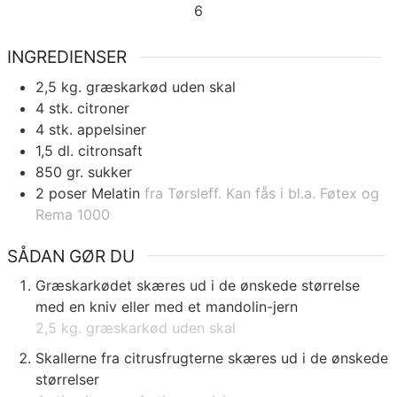
6
INGREDIENSER
2,5
kg.
græskarkød uden skal
4
stk.
citroner
4
stk.
appelsiner
1,5
dl.
citronsaft
850
gr.
sukker
2
poser
Melatin
fra Tørsleff. Kan fås i bl.a. Føtex og
Rema 1000
SÅDAN GØR DU
Græskarkødet skæres ud i de ønskede størrelse
med en kniv eller med et mandolin-jern
2,5 kg. græskarkød uden skal
Skallerne fra citrusfrugterne skæres ud i de ønskede
størrelser