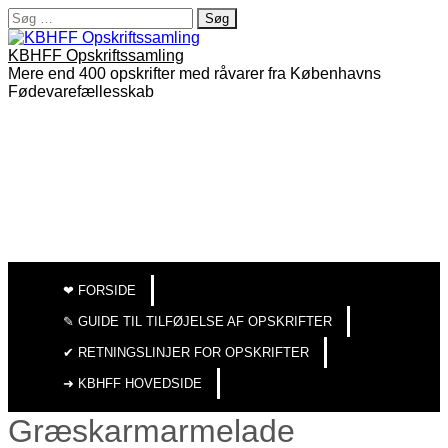
Søg
efter:
KBHFF Opskriftssamling
Mere end 400 opskrifter med råvarer fra Københavns
Fødevarefællesskab
MAIN
SKIP
TO
MENU
❤︎ FORSIDE
CONTENT
✎ GUIDE TIL TILFØJELSE AF OPSKRIFTER
✔︎ RETNINGSLINJER FOR OPSKRIFTER
➜ KBHFF HOVEDSIDE
Græskarmarmelade