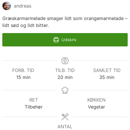
andreas
Græskarmarmelade smager lidt som orangemarmelade –
lidt sød og lidt bitter.
Udskriv
FORB. TID
TILB. TID
SAMLET TID
minutter
minutter
minutter
15
min
20
min
35
min
RET
KØKKEN
Tilbehør
Vegetar
ANTAL