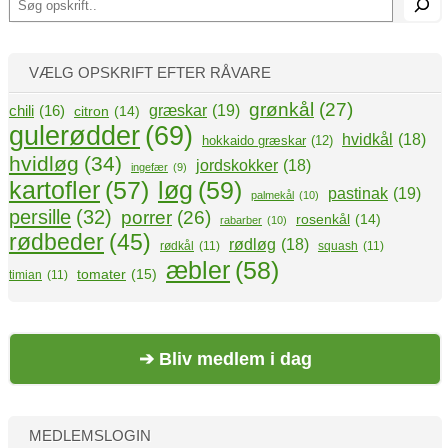
ø
g
VÆLG OPSKRIFT EFTER RÅVARE
grønkål
(27)
græskar
(19)
chili
(16)
citron
(14)
gulerødder
(69)
hvidkål
(18)
hokkaido græskar
(12)
hvidløg
(34)
jordskokker
(18)
ingefær
(9)
kartofler
(57)
løg
(59)
pastinak
(19)
palmekål
(10)
persille
(32)
porrer
(26)
rosenkål
(14)
rabarber
(10)
rødbeder
(45)
rødløg
(18)
rødkål
(11)
squash
(11)
æbler
(58)
tomater
(15)
timian
(11)
➔ Bliv medlem i dag
MEDLEMSLOGIN