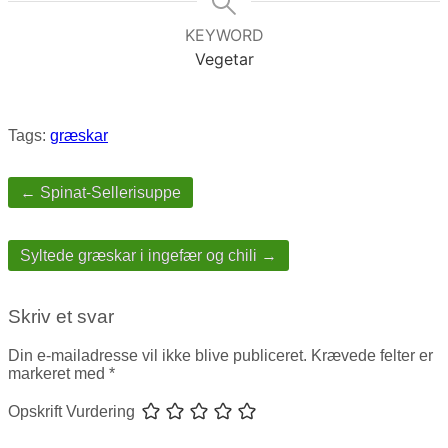
KEYWORD
Vegetar
Tags:
græskar
Post
navigation
← Spinat-Sellerisuppe
Syltede græskar i ingefær og chili →
Skriv et svar
Din e-mailadresse vil ikke blive publiceret.
Krævede felter er
markeret med
*
Opskrift Vurdering