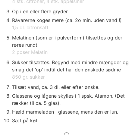
4 stk. citroner,
4 stk. appelsiner
Op i en eller flere gryder
Råvarerne koges møre (ca. 2o min. uden vand !)
1,5 dl. citronsaft
Melatinen (som er i pulverform) tilsættes og der
røres rundt
2 poser Melatin
Sukker tilsættes. Begynd med mindre mængder og
smag det ‘op’ indtil det har den ønskede sødme
850 gr. sukker
Tilsæt vand, ca. 3 dl. eller efter ønske.
Glassene og lågene skylles i 1 spsk. Atamon. (Det
rækker til ca. 5 glas).
Hæld marmeladen i glassene, mens den er lun.
Sæt på køl