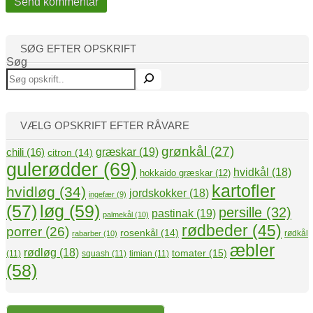
SØG EFTER OPSKRIFT
Søg
VÆLG OPSKRIFT EFTER RÅVARE
grønkål
(27)
græskar
(19)
chili
(16)
citron
(14)
gulerødder
(69)
hvidkål
(18)
hokkaido græskar
(12)
kartofler
hvidløg
(34)
jordskokker
(18)
ingefær
(9)
(57)
løg
(59)
persille
(32)
pastinak
(19)
palmekål
(10)
rødbeder
(45)
porrer
(26)
rosenkål
(14)
rødkål
rabarber
(10)
æbler
rødløg
(18)
tomater
(15)
(11)
squash
(11)
timian
(11)
(58)