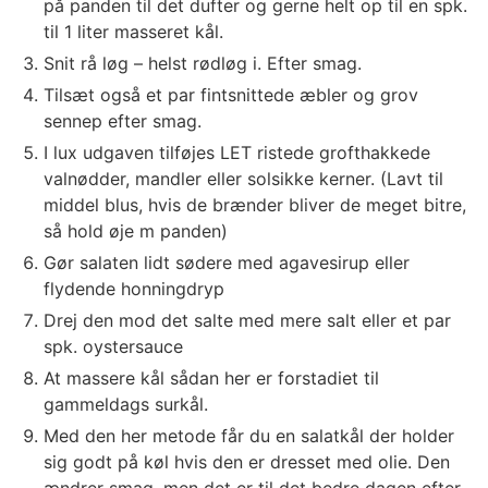
på panden til det dufter og gerne helt op til en spk.
til 1 liter masseret kål.
Snit rå løg – helst rødløg i. Efter smag.
Tilsæt også et par fintsnittede æbler og grov
sennep efter smag.
I lux udgaven tilføjes LET ristede grofthakkede
valnødder, mandler eller solsikke kerner. (Lavt til
middel blus, hvis de brænder bliver de meget bitre,
så hold øje m panden)
Gør salaten lidt sødere med agavesirup eller
flydende honningdryp
Drej den mod det salte med mere salt eller et par
spk. oystersauce
At massere kål sådan her er forstadiet til
gammeldags surkål.
Med den her metode får du en salatkål der holder
sig godt på køl hvis den er dresset med olie. Den