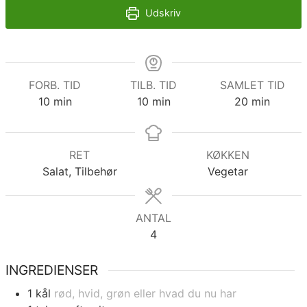
Udskriv
FORB. TID
TILB. TID
SAMLET TID
minutter
minutter
minutter
10
min
10
min
20
min
RET
KØKKEN
Salat, Tilbehør
Vegetar
ANTAL
4
INGREDIENSER
1
kål
rød, hvid, grøn eller hvad du nu har