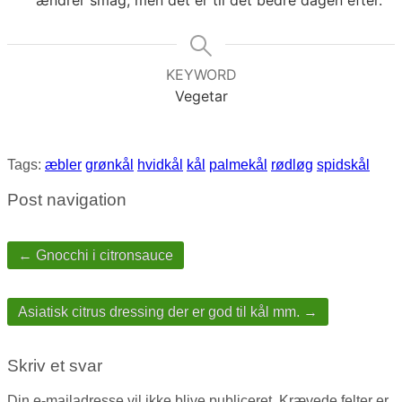
ændrer smag, men det er til det bedre dagen efter.
KEYWORD
Vegetar
Tags:
æbler
grønkål
hvidkål
kål
palmekål
rødløg
spidskål
Post navigation
← Gnocchi i citronsauce
Asiatisk citrus dressing der er god til kål mm. →
Skriv et svar
Din e-mailadresse vil ikke blive publiceret.
Krævede felter er