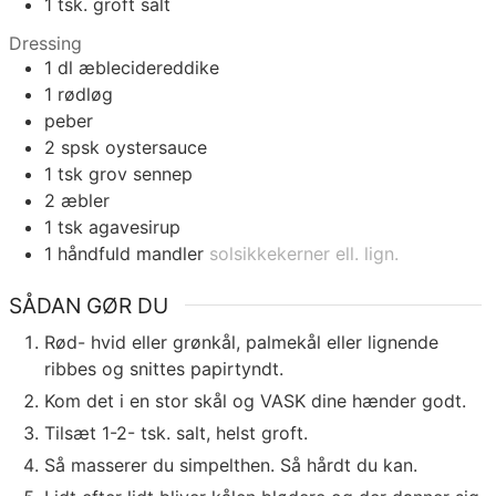
1
tsk.
groft salt
Dressing
1
dl
æblecidereddike
1
rødløg
peber
2
spsk
oystersauce
1
tsk
grov sennep
2
æbler
1
tsk
agavesirup
1
håndfuld
mandler
solsikkekerner ell. lign.
SÅDAN GØR DU
Rød- hvid eller grønkål, palmekål eller lignende
ribbes og snittes papirtyndt.
Kom det i en stor skål og VASK dine hænder godt.
Tilsæt 1-2- tsk. salt, helst groft.
Så masserer du simpelthen. Så hårdt du kan.