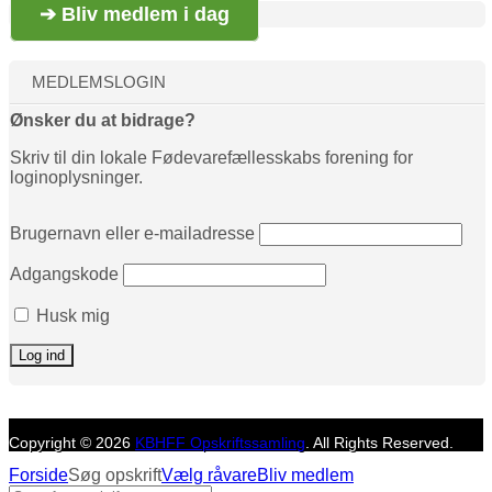
➔ Bliv medlem i dag
MEDLEMSLOGIN
Ønsker du at bidrage?
Skriv til din lokale Fødevarefællesskabs forening for
loginoplysninger.
Brugernavn eller e-mailadresse
Adgangskode
Husk mig
Copyright © 2026
KBHFF Opskriftssamling
. All Rights Reserved.
Forside
Søg opskrift
Vælg råvare
Bliv medlem