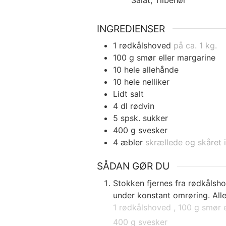
INGREDIENSER
1
rødkålshoved
på ca. 1 kg.
100
g
smør eller margarine
10
hele allehånde
10
hele nelliker
Lidt salt
4
dl
rødvin
5
spsk.
sukker
400
g
svesker
4
æbler
skrællede og skåret 
SÅDAN GØR DU
Stokken fjernes fra rødkålsho
under konstant omrøring. Alleh
1 rødkålshoved ,
100 g smør e
400 g svesker