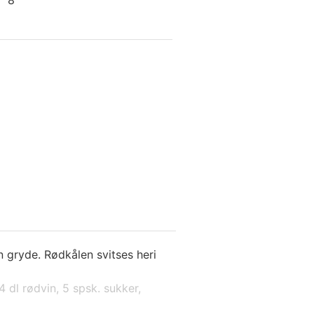
n gryde. Rødkålen svitses heri
4 dl rødvin,
5 spsk. sukker,