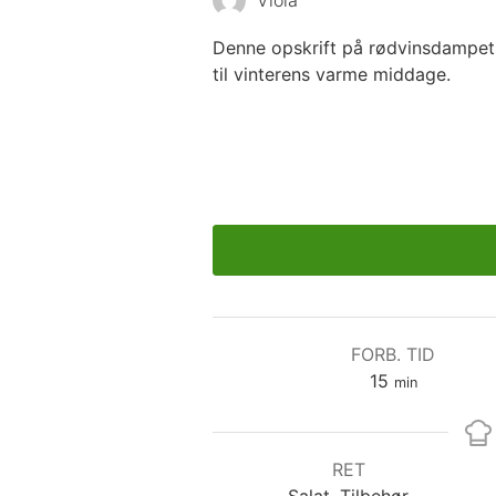
Denne opskrift på rødvinsdampet 
til vinterens varme middage.
FORB. TID
minutter
15
min
RET
Salat, Tilbehør