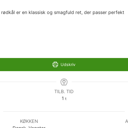
rødkål er en klassisk og smagfuld ret, der passer perfekt
Udskriv
TILB. TID
time
1
t
KØKKEN
Dansk, Vegetar