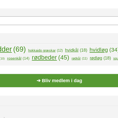
dder
(69)
hvidløg
(34
hvidkål
(18)
hokkaido græskar
(12)
rødbeder
(45)
rødløg
(18)
rosenkål
(14)
rødkål
(11)
sq
(10)
➔ Bliv medlem i dag