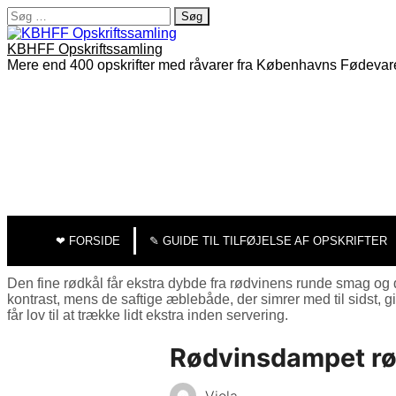
Søg
efter:
KBHFF Opskriftssamling
Mere end 400 opskrifter med råvarer fra Københavns Fødevar
MAIN
SKIP
TO
MENU
❤︎ FORSIDE
✎ GUIDE TIL TILFØJELSE AF OPSKRIFTER
CONTENT
Den fine rødkål får ekstra dybde fra rødvinens runde smag og 
kontrast, mens de saftige æblebåde, der simrer med til sidst, g
får lov til at trække lidt ekstra inden servering.
Rødvinsdampet rø
Viola