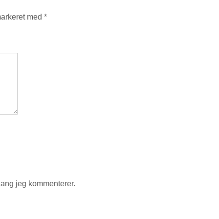
markeret med
*
gang jeg kommenterer.