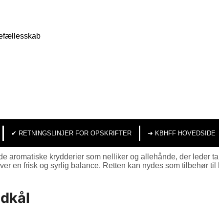
efællesskab
✔︎ RETNINGSLINJER FOR OPSKRIFTER
➜ KBHFF HOVEDSIDE
de aromatiske krydderier som nelliker og allehånde, der leder 
iver en frisk og syrlig balance. Retten kan nydes som tilbehør t
dkål