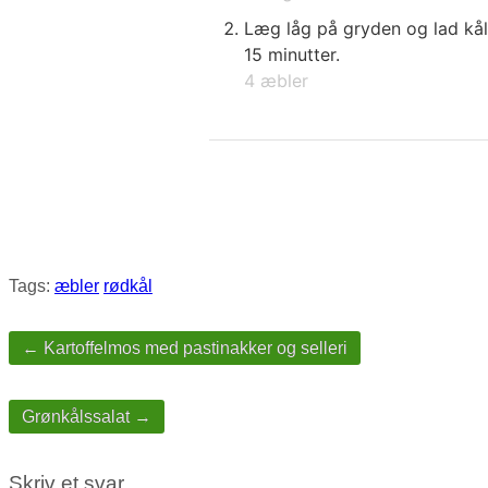
Læg låg på gryden og lad kål
15 minutter.
4 æbler
Tags:
æbler
rødkål
Post
navigation
← Kartoffelmos med pastinakker og selleri
Grønkålssalat →
Skriv et svar