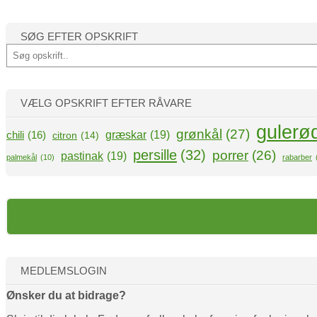
SØG EFTER OPSKRIFT
S
ø
g
VÆLG OPSKRIFT EFTER RÅVARE
gulerø
grønkål
(27)
græskar
(19)
chili
(16)
citron
(14)
persille
(32)
porrer
(26)
pastinak
(19)
palmekål
(10)
rabarber
MEDLEMSLOGIN
Ønsker du at bidrage?