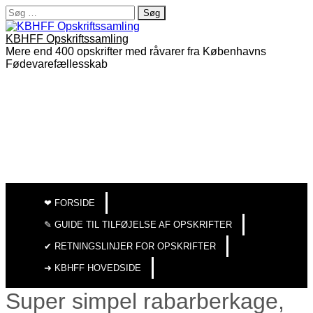
Søg
efter:
KBHFF Opskriftssamling
Mere end 400 opskrifter med råvarer fra Københavns
Fødevarefællesskab
MAIN
SKIP
TO
MENU
❤︎ FORSIDE
CONTENT
✎ GUIDE TIL TILFØJELSE AF OPSKRIFTER
✔︎ RETNINGSLINJER FOR OPSKRIFTER
➜ KBHFF HOVEDSIDE
Super simpel rabarberkage,