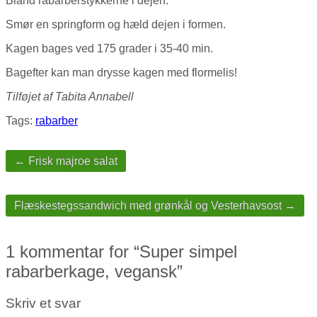
Bland rabarberstykkerne i dejen.
Smør en springform og hæld dejen i formen.
Kagen bages ved 175 grader i 35-40 min.
Bagefter kan man drysse kagen med flormelis!
Tilføjet af Tabita Annabell
Tags:
rabarber
Post
navigation
← Frisk majroe salat
Flæskestegssandwich med grønkål og Vesterhavsost →
1 kommentar for “
Super simpel
rabarberkage, vegansk
”
Skriv et svar