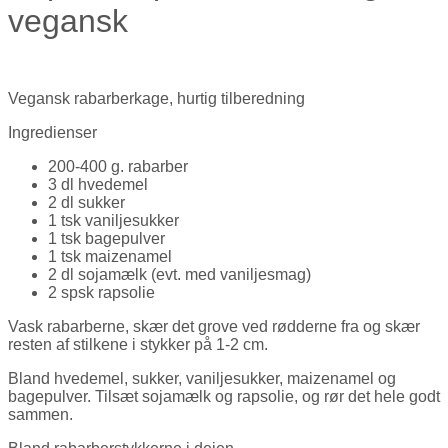
vegansk
Vegansk rabarberkage, hurtig tilberedning
Ingredienser
200-400 g. rabarber
3 dl hvedemel
2 dl sukker
1 tsk vaniljesukker
1 tsk bagepulver
1 tsk maizenamel
2 dl sojamælk (evt. med vaniljesmag)
2 spsk rapsolie
Vask rabarberne, skær det grove ved rødderne fra og skær
resten af stilkene i stykker på 1-2 cm.
Bland hvedemel, sukker, vaniljesukker, maizenamel og
bagepulver. Tilsæt sojamælk og rapsolie, og rør det hele godt
sammen.