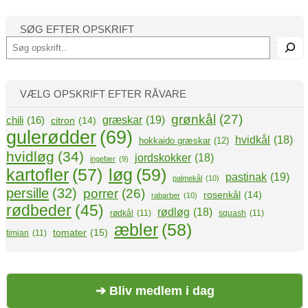
SØG EFTER OPSKRIFT
S
ø
g
VÆLG OPSKRIFT EFTER RÅVARE
grønkål
(27)
græskar
(19)
chili
(16)
citron
(14)
gulerødder
(69)
hvidkål
(18)
hokkaido græskar
(12)
hvidløg
(34)
jordskokker
(18)
ingefær
(9)
kartofler
(57)
løg
(59)
pastinak
(19)
palmekål
(10)
persille
(32)
porrer
(26)
rosenkål
(14)
rabarber
(10)
rødbeder
(45)
rødløg
(18)
rødkål
(11)
squash
(11)
æbler
(58)
tomater
(15)
timian
(11)
➔ Bliv medlem i dag