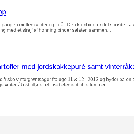
op
rgangen mellem vinter og forår. Den kombinerer det sprøde fra v
ssing med et strejf af honning binder salaten sammen,…
rtofler med jordskokkepuré samt vinterråk
friske vintergrøntsager fra uge 11 & 12 i 2012 og byder på en d
 vinterråkost tilfører et friskt element til retten med…