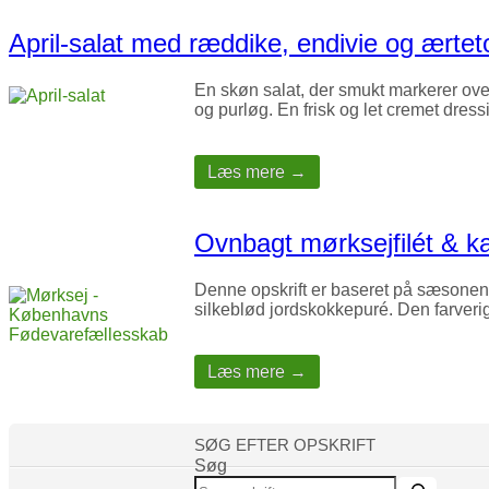
April-salat med ræddike, endivie og ærtet
En skøn salat, der smukt markerer ove
og purløg. En frisk og let cremet dre
Læs mere →
Ovnbagt mørksejfilét & ka
Denne opskrift er baseret på sæsonens 
silkeblød jordskokkepuré. Den farverige
Læs mere →
SØG EFTER OPSKRIFT
Søg