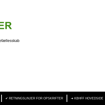
efællesskab
✔︎ RETNINGSLINJER FOR OPSKRIFTER
➜ KBHFF HOVEDSIDE