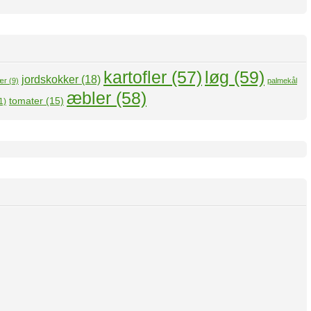
kartofler
(57)
løg
(59)
jordskokker
(18)
ær
(9)
palmekål
æbler
(58)
tomater
(15)
1)