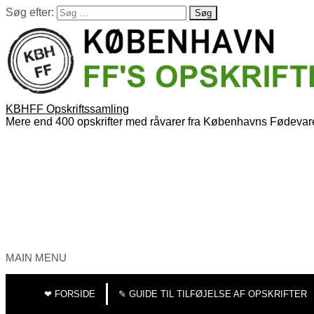
Søg efter:
KBHFF Opskriftssamling
Mere end 400 opskrifter med råvarer fra Københavns Fødevar
MAIN MENU
❤︎ FORSIDE
✎ GUIDE TIL TILFØJELSE AF OPSKRIFTER