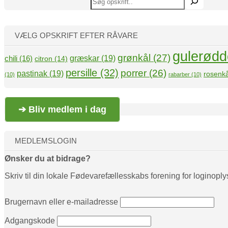
VÆLG OPSKRIFT EFTER RÅVARE
gulerødd
grønkål
(27)
græskar
(19)
chili
(16)
citron
(14)
persille
(32)
porrer
(26)
pastinak
(19)
rosenkå
(10)
rabarber
(10)
➔ Bliv medlem i dag
MEDLEMSLOGIN
Ønsker du at bidrage?
Skriv til din lokale Fødevarefællesskabs forening for loginoply
Brugernavn eller e-mailadresse
Adgangskode