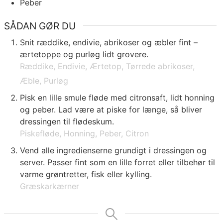
Peber
SÅDAN GØR DU
Snit ræddike, endivie, abrikoser og æbler fint –
ærtetoppe og purløg lidt grovere.
Ræddike,
Endivie,
Ærtetop,
Tørrede abrikoser,
Æble,
Purløg
Pisk en lille smule fløde med citronsaft, lidt honning
og peber. Lad være at piske for længe, så bliver
dressingen til flødeskum.
Piskefløde,
Honning,
Peber,
Citron
Vend alle ingredienserne grundigt i dressingen og
server. Passer fint som en lille forret eller tilbehør til
varme grøntretter, fisk eller kylling.
Græskarkærner