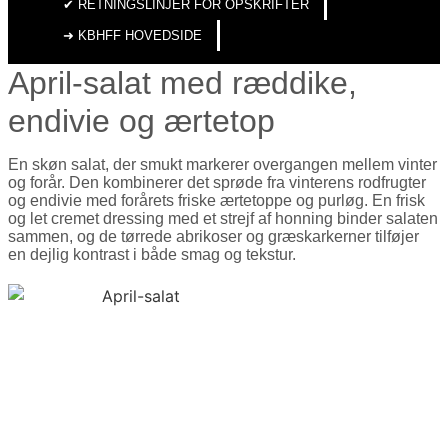
✔︎ RETNINGSLINJER FOR OPSKRIFTER
➜ KBHFF HOVEDSIDE
April-salat med ræddike,
endivie og ærtetop
En skøn salat, der smukt markerer overgangen mellem vinter
og forår. Den kombinerer det sprøde fra vinterens rodfrugter
og endivie med forårets friske ærtetoppe og purløg. En frisk
og let cremet dressing med et strejf af honning binder salaten
sammen, og de tørrede abrikoser og græskarkerner tilføjer
en dejlig kontrast i både smag og tekstur.