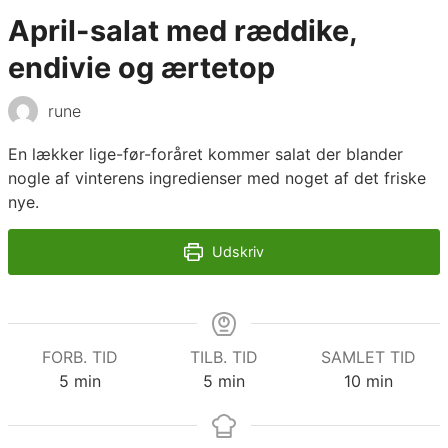
April-salat med ræddike,
endivie og ærtetop
rune
En lækker lige-før-foråret kommer salat der blander
nogle af vinterens ingredienser med noget af det friske
nye.
Udskriv
FORB. TID
TILB. TID
SAMLET TID
minutter
minutter
minutter
5
min
5
min
10
min