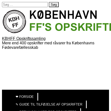
Søg
efter:
KBHFF Opskriftssamling
Mere end 400 opskrifter med råvarer fra Københavns
Fødevarefællesskab
MAIN
SKIP
TO
MENU
❤︎ FORSIDE
CONTENT
✎ GUIDE TIL TILFØJELSE AF OPSKRIFTER