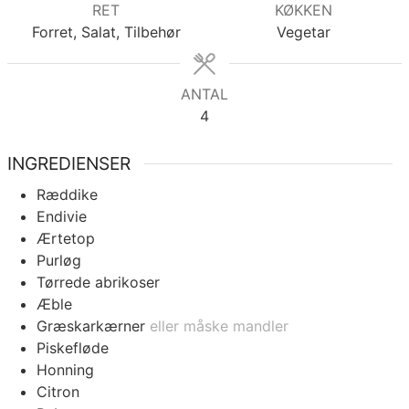
RET
KØKKEN
Forret, Salat, Tilbehør
Vegetar
ANTAL
4
INGREDIENSER
Ræddike
Endivie
Ærtetop
Purløg
Tørrede abrikoser
Æble
Græskarkærner
eller måske mandler
Piskefløde
Honning
Citron