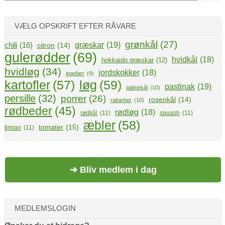
g
VÆLG OPSKRIFT EFTER RÅVARE
grønkål
(27)
græskar
(19)
chili
(16)
citron
(14)
gulerødder
(69)
hvidkål
(18)
hokkaido græskar
(12)
hvidløg
(34)
jordskokker
(18)
ingefær
(9)
kartofler
(57)
løg
(59)
pastinak
(19)
palmekål
(10)
persille
(32)
porrer
(26)
rosenkål
(14)
rabarber
(10)
rødbeder
(45)
rødløg
(18)
rødkål
(11)
squash
(11)
æbler
(58)
tomater
(15)
timian
(11)
➔ Bliv medlem i dag
MEDLEMSLOGIN