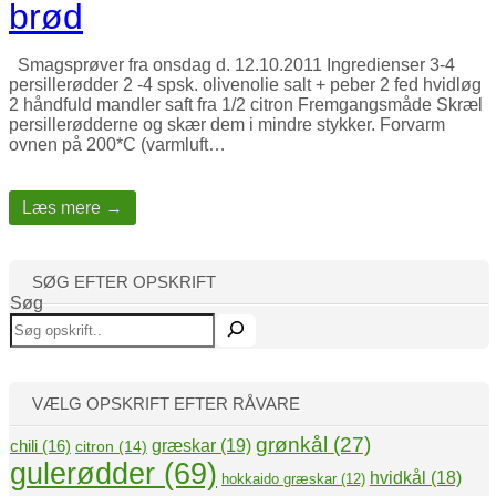
brød
Smagsprøver fra onsdag d. 12.10.2011 Ingredienser 3-4
persillerødder 2 -4 spsk. olivenolie salt + peber 2 fed hvidløg
2 håndfuld mandler saft fra 1/2 citron Fremgangsmåde Skræl
persillerødderne og skær dem i mindre stykker. Forvarm
ovnen på 200*C (varmluft…
Læs mere →
SØG EFTER OPSKRIFT
Søg
VÆLG OPSKRIFT EFTER RÅVARE
grønkål
(27)
græskar
(19)
chili
(16)
citron
(14)
gulerødder
(69)
hvidkål
(18)
hokkaido græskar
(12)