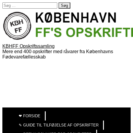
Søg
efter:
KBHFF Opskriftssamling
Mere end 400 opskrifter med råvarer fra Københavns
Fødevarefællesskab
MAIN
SKIP
TO
MENU
❤︎ FORSIDE
CONTENT
✎ GUIDE TIL TILFØJELSE AF OPSKRIFTER