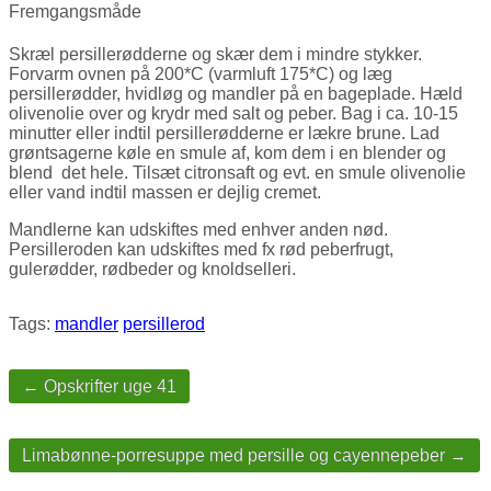
Fremgangsmåde
Skræl persillerødderne og skær dem i mindre stykker.
Forvarm ovnen på 200*C (varmluft 175*C) og læg
persillerødder, hvidløg og mandler på en bageplade. Hæld
olivenolie over og krydr med salt og peber. Bag i ca. 10-15
minutter eller indtil persillerødderne er lækre brune. Lad
grøntsagerne køle en smule af, kom dem i en blender og
blend det hele. Tilsæt citronsaft og evt. en smule olivenolie
eller vand indtil massen er dejlig cremet.
Mandlerne kan udskiftes med enhver anden nød.
Persilleroden kan udskiftes med fx rød peberfrugt,
gulerødder, rødbeder og knoldselleri.
Tags:
mandler
persillerod
Post
navigation
← Opskrifter uge 41
Limabønne-porresuppe med persille og cayennepeber →