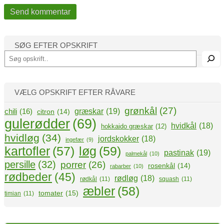
SØG EFTER OPSKRIFT
S
ø
g
VÆLG OPSKRIFT EFTER RÅVARE
grønkål
(27)
græskar
(19)
chili
(16)
citron
(14)
gulerødder
(69)
hvidkål
(18)
hokkaido græskar
(12)
hvidløg
(34)
jordskokker
(18)
ingefær
(9)
kartofler
(57)
løg
(59)
pastinak
(19)
palmekål
(10)
persille
(32)
porrer
(26)
rosenkål
(14)
rabarber
(10)
rødbeder
(45)
rødløg
(18)
rødkål
(11)
squash
(11)
æbler
(58)
tomater
(15)
timian
(11)