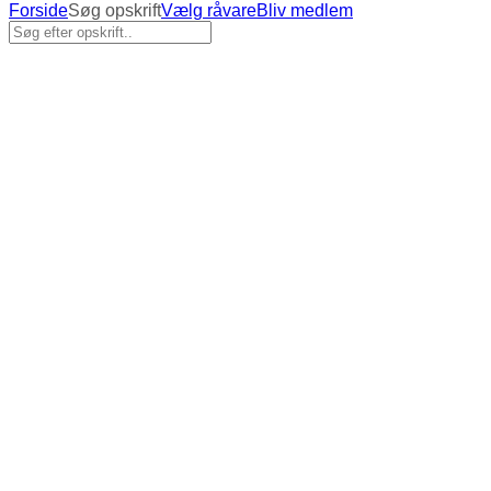
Forside
Søg opskrift
Vælg råvare
Bliv medlem