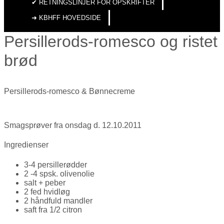
✔︎ RETNINGSLINJER FOR OPSKRIFTER
➜ KBHFF HOVEDSIDE
Persillerods-romesco og ristet
brød
Persillerods-romesco & Bønnecreme
Smagsprøver fra onsdag d. 12.10.2011
Ingredienser
3-4 persillerødder
2 -4 spsk. olivenolie
salt + peber
2 fed hvidløg
2 håndfuld mandler
saft fra 1/2 citron