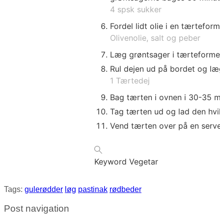
4 spsk sukker
Fordel lidt olie i en tærteform
Olivenolie, salt og peber
Læg grøntsager i tærteforme
Rul dejen ud på bordet og læ
1 Tærtedej
Bag tærten i ovnen i 30-35 mi
Tag tærten ud og lad den hvile
Vend tærten over på en serve
Keyword
Vegetar
Tags:
gulerødder
løg
pastinak
rødbeder
Post navigation