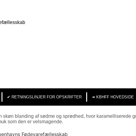
efællesskab
✔︎ RETNINGSLINJER FOR OPSKRIFTER
➜ KBHFF HOVEDSIDE
en skøn blanding af sødme og sprødhed, hvor karamelliserede gr
å smuk som den er velsmagende.