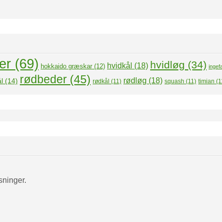
er
(69)
hvidløg
(34)
hvidkål
(18)
hokkaido græskar
(12)
ingef
rødbeder
(45)
rødløg
(18)
l
(14)
rødkål
(11)
squash
(11)
timian
(1
sninger.