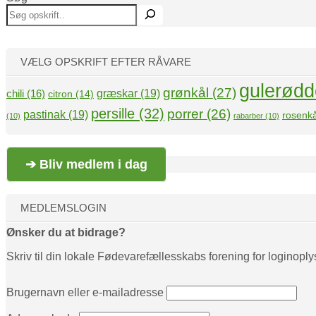
VÆLG OPSKRIFT EFTER RÅVARE
gulerødd
grønkål
(27)
græskar
(19)
chili
(16)
citron
(14)
persille
(32)
porrer
(26)
pastinak
(19)
rosenkå
(10)
rabarber
(10)
➔ Bliv medlem i dag
MEDLEMSLOGIN
Ønsker du at bidrage?
Skriv til din lokale Fødevarefællesskabs forening for loginoply
Brugernavn eller e-mailadresse