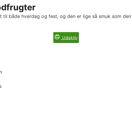
odfrugter
et til både hverdag og fest, og den er lige så smuk som de
Udskriv
n
s