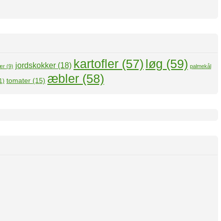
kartofler
(57)
løg
(59)
jordskokker
(18)
ær
(9)
palmekål
æbler
(58)
tomater
(15)
1)