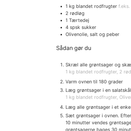
1
kg
blandet rodfrugter
f.eks
2
rødløg
1
Tærtedej
4
spsk
sukker
Olivenolie, salt og peber
Sådan gør du
Skræl alle grøntsager og skær
1 kg blandet rodfrugter,
2 rø
Varm ovnen til 180 grader
Læg grøntsager i en salatskål
1 kg blandet rodfrugter,
Olive
Læg alle grøntsager i et enk
Sæt grøntsager i ovnen. Efter
10 minutter vendes grøntsage
grøntsagerne bages 30 minutte