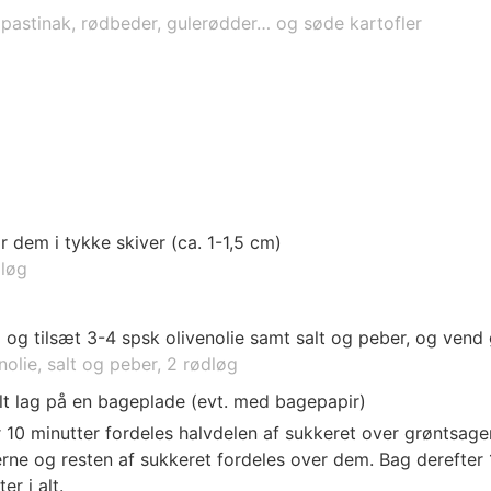
. pastinak, rødbeder, gulerødder… og søde kartofler
 dem i tykke skiver (ca. 1-1,5 cm)
dløg
 og tilsæt 3-4 spsk olivenolie samt salt og peber, og vend 
nolie, salt og peber,
2 rødløg
elt lag på en bageplade (evt. med bagepapir)
 10 minutter fordeles halvdelen af sukkeret over grøntsage
rne og resten af sukkeret fordeles over dem. Bag derefter 
r i alt.