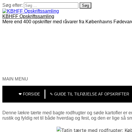
Søg efter:
KBHFF Opskriftssamling
Mere end 400 opskrifter med råvarer fra Københavns Fødevar
MAIN MENU
❤︎ FORSIDE
✎ GUIDE TIL TILFØJELSE AF OPSKRIFTER
Denne lækre tærte med bagte rodfrugter og søde kartofler er 
rustik og fyldig ret til både hverdag og fest, og den er lige s