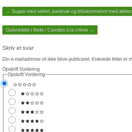
← Suppe med selleri, pastinak og blåskimmelost med æble
Gulerødder i fløde / Carottes à la crème →
Skriv et svar
Din e-mailadresse vil ikke blive publiceret.
Krævede felter er 
Opskrift Vurdering
Opskrift Vurdering