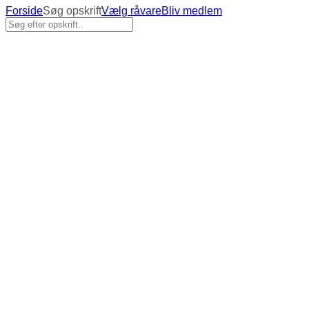
Forside
Søg opskrift
Vælg råvare
Bliv medlem