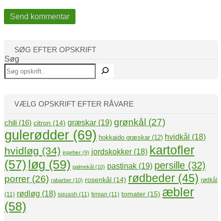
SØG EFTER OPSKRIFT
Søg
VÆLG OPSKRIFT EFTER RÅVARE
grønkål
(27)
græskar
(19)
chili
(16)
citron
(14)
gulerødder
(69)
hvidkål
(18)
hokkaido græskar
(12)
kartofler
hvidløg
(34)
jordskokker
(18)
ingefær
(9)
(57)
løg
(59)
persille
(32)
pastinak
(19)
palmekål
(10)
rødbeder
(45)
porrer
(26)
rosenkål
(14)
rødkål
rabarber
(10)
æbler
rødløg
(18)
tomater
(15)
(11)
squash
(11)
timian
(11)
(58)