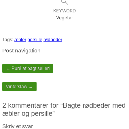
KEYWORD
Vegetar
Tags:
æbler
persille
rødbeder
Post navigation
← Puré af bagt selleri
Vinterslaw →
2 kommentarer for “
Bagte rødbeder med
æbler og persille
”
Skriv et svar