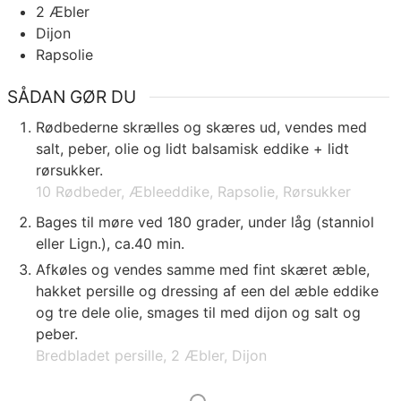
2
Æbler
Dijon
Rapsolie
SÅDAN GØR DU
Rødbederne skrælles og skæres ud, vendes med
salt, peber, olie og lidt balsamisk eddike + lidt
rørsukker.
10 Rødbeder,
Æbleeddike,
Rapsolie,
Rørsukker
Bages til møre ved 180 grader, under låg (stanniol
eller Lign.), ca.40 min.
Afkøles og vendes samme med fint skæret æble,
hakket persille og dressing af een del æble eddike
og tre dele olie, smages til med dijon og salt og
peber.
Bredbladet persille,
2 Æbler,
Dijon