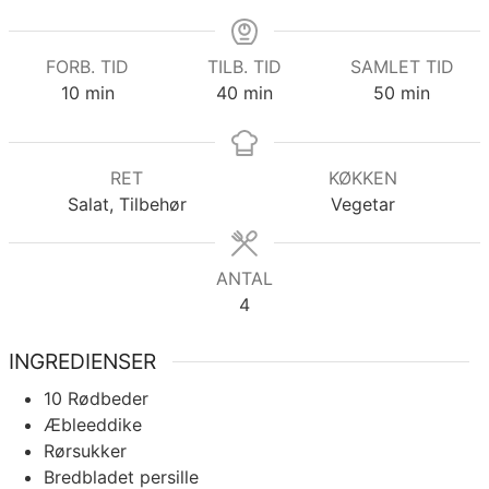
FORB. TID
TILB. TID
SAMLET TID
minutter
minutter
minutter
10
min
40
min
50
min
RET
KØKKEN
Salat, Tilbehør
Vegetar
ANTAL
4
INGREDIENSER
10
Rødbeder
Æbleeddike
Rørsukker
Bredbladet persille