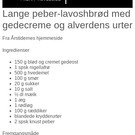
Lange peber-lavoshbrød med
gedecreme og alverdens urter
Fra Årstidernes hjemmeside
Ingredienser
150 g blød og cremet gedeost
1 spsk nigellafrø
500 g hvedemel
100 g smør
20 g sukker
10 g salt
½ dl mælk
1 æg
1 rødløg
100 g ræddiker
blandede krydderurter
2 spsk knust peber
Fremgangsmåde