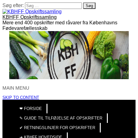
Søg efter:
KBHFF Opskriftssamling
Mere end 400 opskrifter med råvarer fra Københavns
Fødevarefællesskab
MAIN MENU
SKIP TO CONTENT
❤︎ FORSIDE
✎ GUIDE TIL TILFØJELSE AF OPSKRIFTER
✔︎ RETNINGSLINJER FOR OPSKRIFTER
➜ KBHFF HOVEDSIDE