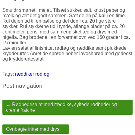
Smuldr smørret i melet. Tilsæt sukker, salt, knust peber og
mælk og ælt det godt sammen. Sæt dejen på køl i en time.
Rul dejen ud til en pølse og del den i ca. 20 lige store
stykker. Rul stykkerne ud i tynde, aflange plader på ca. 20
centimeter, pensl med sammenpisket æg og drys med
nigella. Bag brødene i en forvarmet ovn ved 160 grader i ca.
15 minutter.
Lav en salat af fintsnittet rødløg og ræddike samt plukkede
krydderurter. Anret de sprøde peber-lavoshbrød med gedeost
og krydderurtesalat.
Tags:
ræddiker
rødløg
Post navigation
← Rødbedesalat med ræddike, syltede rødbeder og
creme fraiche
Ovnbagte fritter med drys →