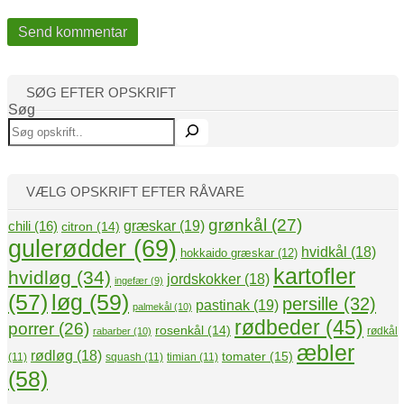
SØG EFTER OPSKRIFT
Søg
VÆLG OPSKRIFT EFTER RÅVARE
grønkål
(27)
græskar
(19)
chili
(16)
citron
(14)
gulerødder
(69)
hvidkål
(18)
hokkaido græskar
(12)
kartofler
hvidløg
(34)
jordskokker
(18)
ingefær
(9)
(57)
løg
(59)
persille
(32)
pastinak
(19)
palmekål
(10)
rødbeder
(45)
porrer
(26)
rosenkål
(14)
rødkål
rabarber
(10)
æbler
rødløg
(18)
tomater
(15)
(11)
squash
(11)
timian
(11)
(58)