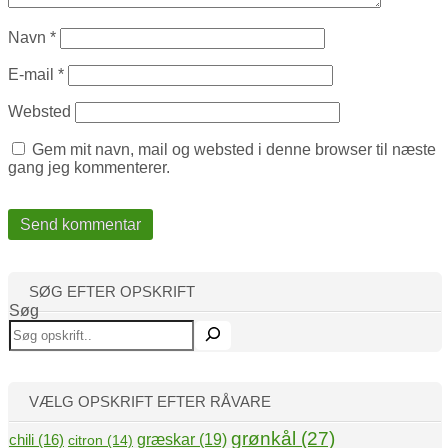
Navn
*
E-mail
*
Websted
Gem mit navn, mail og websted i denne browser til næste
gang jeg kommenterer.
SØG EFTER OPSKRIFT
Søg
VÆLG OPSKRIFT EFTER RÅVARE
grønkål
(27)
græskar
(19)
chili
(16)
citron
(14)