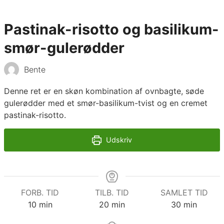
Pastinak-risotto og basilikum-
smør-gulerødder
Bente
Denne ret er en skøn kombination af ovnbagte, søde
gulerødder med et smør-basilikum-tvist og en cremet
pastinak-risotto.
Udskriv
FORB. TID
TILB. TID
SAMLET TID
minutter
minutter
minutter
10
min
20
min
30
min