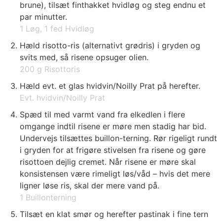
brune), tilsæt finthakket hvidløg og steg endnu et
par minutter.
1 Løg,
1 fed Hvidløg
Hæld risotto-ris (alternativt grødris) i gryden og
svits med, så risene opsuger olien.
200 g Risottoris
Hæld evt. et glas hvidvin/Noilly Prat på herefter.
Evt. hvidvin/Noilly Prat
Spæd til med varmt vand fra elkedlen i flere
omgange indtil risene er møre men stadig har bid.
Undervejs tilsættes buillon-terning. Rør rigeligt rundt
i gryden for at frigøre stivelsen fra risene og gøre
risottoen dejlig cremet. Når risene er møre skal
konsistensen være rimeligt løs/våd – hvis det mere
ligner løse ris, skal der mere vand på.
1 Buillonterning
Tilsæt en klat smør og herefter pastinak i fine tern