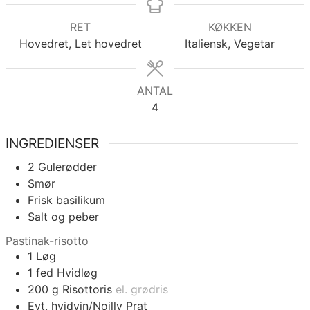
RET
KØKKEN
Hovedret, Let hovedret
Italiensk, Vegetar
ANTAL
4
INGREDIENSER
2
Gulerødder
Smør
Frisk basilikum
Salt og peber
Pastinak-risotto
1
Løg
1
fed
Hvidløg
200
g
Risottoris
el. grødris
Evt. hvidvin/Noilly Prat