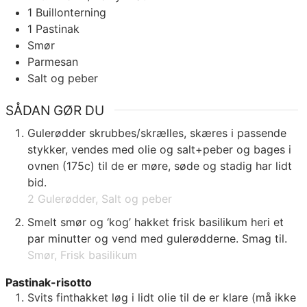
1
Buillonterning
1
Pastinak
Smør
Parmesan
Salt og peber
SÅDAN GØR DU
Gulerødder skrubbes/skrælles, skæres i passende
stykker, vendes med olie og salt+peber og bages i
ovnen (175c) til de er møre, søde og stadig har lidt
bid.
2 Gulerødder,
Salt og peber
Smelt smør og ‘kog’ hakket frisk basilikum heri et
par minutter og vend med gulerødderne. Smag til.
Smør,
Frisk basilikum
Pastinak-risotto
Svits finthakket løg i lidt olie til de er klare (må ikke