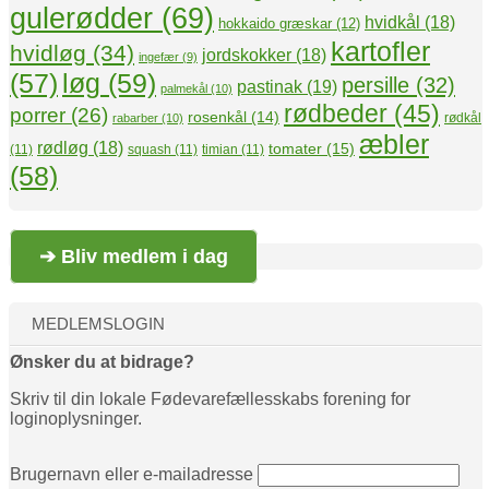
gulerødder
(69)
hvidkål
(18)
hokkaido græskar
(12)
kartofler
hvidløg
(34)
jordskokker
(18)
ingefær
(9)
(57)
løg
(59)
persille
(32)
pastinak
(19)
palmekål
(10)
rødbeder
(45)
porrer
(26)
rosenkål
(14)
rødkål
rabarber
(10)
æbler
rødløg
(18)
tomater
(15)
(11)
squash
(11)
timian
(11)
(58)
➔ Bliv medlem i dag
MEDLEMSLOGIN
Ønsker du at bidrage?
Skriv til din lokale Fødevarefællesskabs forening for
loginoplysninger.
Brugernavn eller e-mailadresse