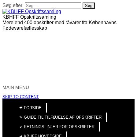
Søg efter:
KBHFF Opskriftssamling
Mere end 400 opskrifter med råvarer fra Københavns
Fødevarefællesskab
MAIN MENU
SKIP TO CONTENT
❤︎ FORSIDE
✎ GUIDE TIL TILFØJELSE AF OPSKRIFTER
✔︎ RETNINGSLINJER FOR OPSKRIFTER
➜ KBHFF HOVEDSIDE