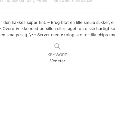
rsille,
Sukker,
Salt,
Peber,
Thai sweet chili sauce
ør den hakkes super fint.
– Brug blot en lille smule sukker, el
 Overdriv ikke med persillen eller løget, da disse hurtigt
o en smags sag 🙂
– Server med økologiske tortilla chips (
KEYWORD
Vegetar