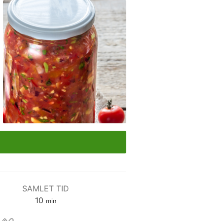
SAMLET TID
minutter
10
min