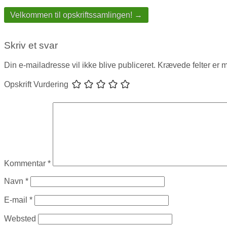
Velkommen til opskriftssamlingen! →
Skriv et svar
Din e-mailadresse vil ikke blive publiceret.
Krævede felter er 
Opskrift Vurdering
Kommentar
*
Navn
*
E-mail
*
Websted