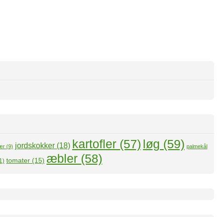
kartofler
(57)
løg
(59)
jordskokker
(18)
ær
(9)
palmekål
æbler
(58)
tomater
(15)
1)