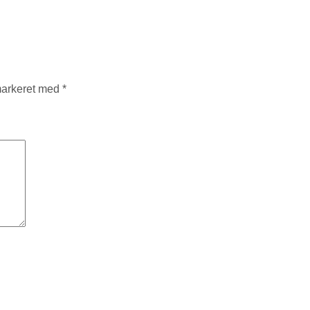
markeret med
*