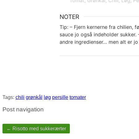
Tomat,
Grønkål,
Chili,
Løg,
Pe
NOTER
Tip:
– Fjern kernerne fra chilien, f
sauce jo også indeholder sukker.
–
andre ingredienser… men alt er j
Tags:
chili
grønkål
løg
persille
tomater
Post navigation
← Risotto med sukkerærter