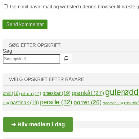
Gem mit navn, mail og websted i denne browser til næste 
SØG EFTER OPSKRIFT
Søg
VÆLG OPSKRIFT EFTER RÅVARE
gulerødd
grønkål
(27)
græskar
(19)
chili
(16)
citron
(14)
persille
(32)
porrer
(26)
pastinak
(19)
rosenkå
(10)
rabarber
(10)
➔ Bliv medlem i dag