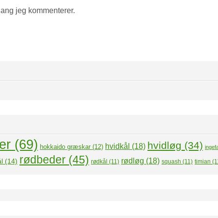
gang jeg kommenterer.
er
(69)
hvidløg
(34)
hvidkål
(18)
hokkaido græskar
(12)
ingef
rødbeder
(45)
rødløg
(18)
l
(14)
rødkål
(11)
squash
(11)
timian
(1