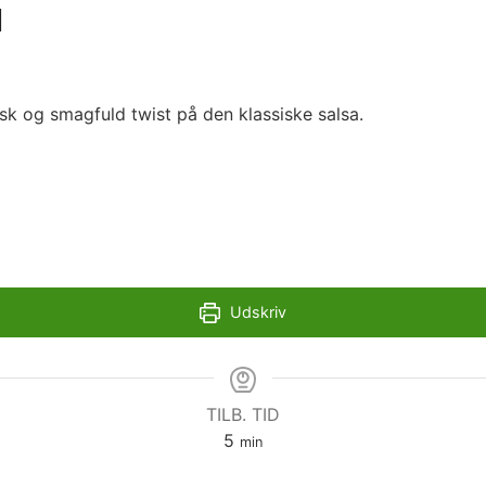
l
sk og smagfuld twist på den klassiske salsa.
Udskriv
TILB. TID
minutter
5
min