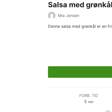
Salsa med grønkå
Mia Jensen
Denne salsa med grønkål er en fri
FORB. TID
minutter
5
min