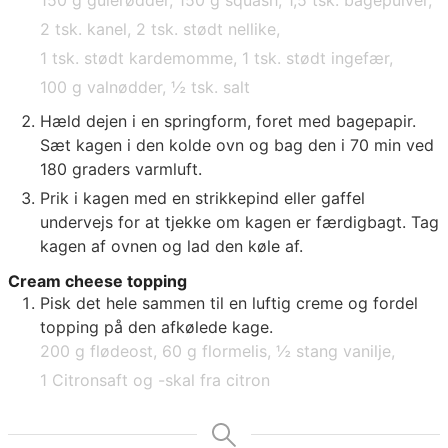
150 g gulerødder,
150 g squash,
1,5 tsk. bagepulver,
2 tsk. kanel,
2 tsk. stødt nellike,
1 tsk. stødt kardemomme,
1 tsk. stødt ingefær,
100 g valnødder,
½ tsk. salt
Hæld dejen i en springform, foret med bagepapir.
Sæt kagen i den kolde ovn og bag den i 70 min ved
180 graders varmluft.
Prik i kagen med en strikkepind eller gaffel
undervejs for at tjekke om kagen er færdigbagt. Tag
kagen af ovnen og lad den køle af.
Cream cheese topping
Pisk det hele sammen til en luftig creme og fordel
topping på den afkølede kage.
200 g flødeost,
60 g flormelis,
½ stang vanilje,
1 Citronsaft og -skal fra citron