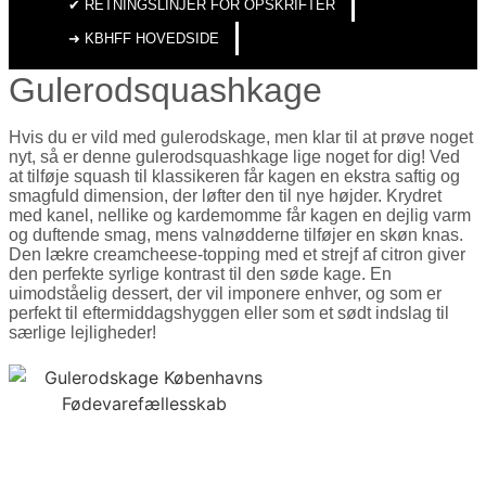
✔︎ RETNINGSLINJER FOR OPSKRIFTER
➜ KBHFF HOVEDSIDE
Gulerodsquashkage
Hvis du er vild med gulerodskage, men klar til at prøve noget
nyt, så er denne gulerodsquashkage lige noget for dig! Ved
at tilføje squash til klassikeren får kagen en ekstra saftig og
smagfuld dimension, der løfter den til nye højder. Krydret
med kanel, nellike og kardemomme får kagen en dejlig varm
og duftende smag, mens valnødderne tilføjer en skøn knas.
Den lækre creamcheese-topping med et strejf af citron giver
den perfekte syrlige kontrast til den søde kage. En
uimodståelig dessert, der vil imponere enhver, og som er
perfekt til eftermiddagshyggen eller som et sødt indslag til
særlige lejligheder!