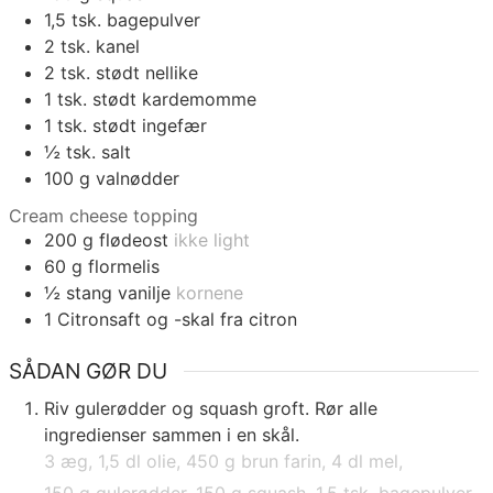
1,5
tsk.
bagepulver
2
tsk.
kanel
2
tsk.
stødt nellike
1
tsk.
stødt kardemomme
1
tsk.
stødt ingefær
½
tsk.
salt
100
g
valnødder
Cream cheese topping
200
g
flødeost
ikke light
60
g
flormelis
½
stang vanilje
kornene
1
Citronsaft og -skal fra citron
SÅDAN GØR DU
Riv gulerødder og squash groft. Rør alle
ingredienser sammen i en skål.
3 æg,
1,5 dl olie,
450 g brun farin,
4 dl mel,