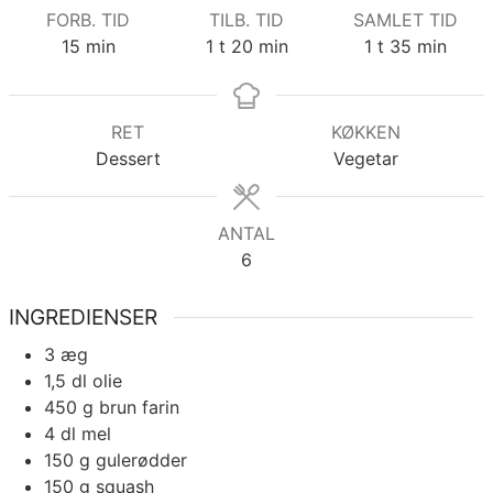
FORB. TID
TILB. TID
SAMLET TID
minutter
time
minutter
time
minutter
15
min
1
t
20
min
1
t
35
min
RET
KØKKEN
Dessert
Vegetar
ANTAL
6
INGREDIENSER
3
æg
1,5
dl
olie
450
g
brun farin
4
dl
mel
150
g
gulerødder
150
g
squash