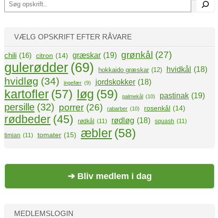
ø
g
VÆLG OPSKRIFT EFTER RÅVARE
grønkål
(27)
græskar
(19)
chili
(16)
citron
(14)
gulerødder
(69)
hvidkål
(18)
hokkaido græskar
(12)
hvidløg
(34)
jordskokker
(18)
ingefær
(9)
kartofler
(57)
løg
(59)
pastinak
(19)
palmekål
(10)
persille
(32)
porrer
(26)
rosenkål
(14)
rabarber
(10)
rødbeder
(45)
rødløg
(18)
rødkål
(11)
squash
(11)
æbler
(58)
tomater
(15)
timian
(11)
➔ Bliv medlem i dag
MEDLEMSLOGIN