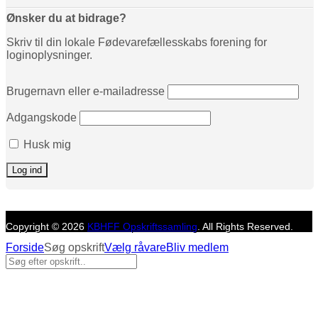
Ønsker du at bidrage?
Skriv til din lokale Fødevarefællesskabs forening for
loginoplysninger.
Brugernavn eller e-mailadresse
Adgangskode
Husk mig
Copyright © 2026
KBHFF Opskriftssamling
. All Rights Reserved.
Forside
Søg opskrift
Vælg råvare
Bliv medlem