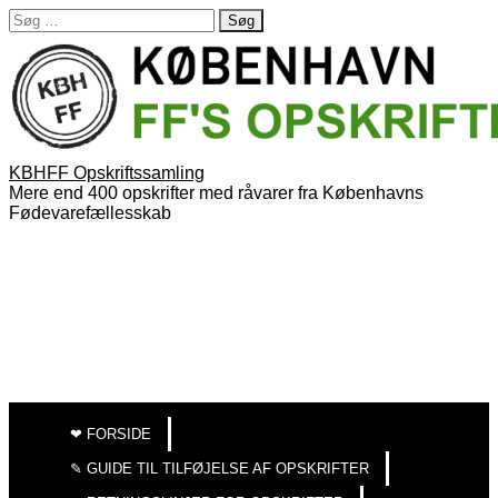
Søg
efter:
KBHFF Opskriftssamling
Mere end 400 opskrifter med råvarer fra Københavns
Fødevarefællesskab
MAIN
SKIP
TO
MENU
❤︎ FORSIDE
CONTENT
✎ GUIDE TIL TILFØJELSE AF OPSKRIFTER