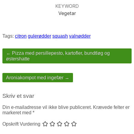
KEYWORD
Vegetar
Tags:
citron
gulerødder
squash
valnødder
Post
navigation
← Pizza med persillepesto, kartofler, bundtløg og
østershatte
Aroniakompot med ingefær →
Skriv et svar
Din e-mailadresse vil ikke blive publiceret.
Krævede felter er
markeret med
*
Opskrift Vurdering