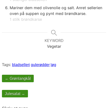
Mariner dem med olivenolie og salt. Anret sellerien
oven på suppen og pynt med brøndkarse.
1 stilk brøndkarse
KEYWORD
Vegetar
Tags:
bladselleri
gulerødder
løg
Post
navigation
← Grønlangkål
Julesalat →