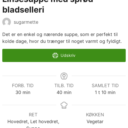
bladselleri
sugarmette
Det er en enkel og nærende suppe, som er perfekt til
kolde dage, hvor du trænger til noget varmt og fyldigt.
Udskriv
FORB. TID
TILB. TID
SAMLET TID
minutter
minutter
time
minutter
30
min
40
min
1
t
10
min
RET
KØKKEN
Hovedret, Let hovedret,
Vegetar