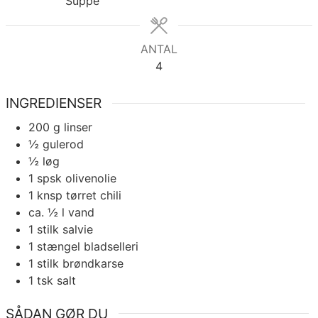
Suppe
ANTAL
4
INGREDIENSER
200
g
linser
½
gulerod
½
løg
1
spsk
olivenolie
1
knsp tørret chili
ca. ½
l
vand
1
stilk
salvie
1
stængel
bladselleri
1
stilk
brøndkarse
1
tsk
salt
SÅDAN GØR DU