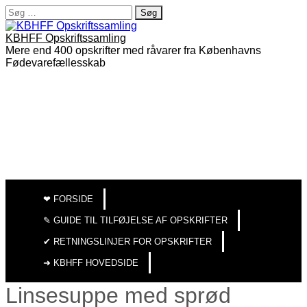
Søg
efter:
KBHFF Opskriftssamling
Mere end 400 opskrifter med råvarer fra Københavns
Fødevarefællesskab
MAIN
SKIP
TO
MENU
❤︎ FORSIDE
CONTENT
✎ GUIDE TIL TILFØJELSE AF OPSKRIFTER
✔︎ RETNINGSLINJER FOR OPSKRIFTER
➜ KBHFF HOVEDSIDE
Linsesuppe med sprød