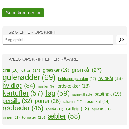
SØG EFTER OPSKRIFT
S
ø
g
VÆLG OPSKRIFT EFTER RÅVARE
grønkål
(27)
græskar
(19)
chili
(16)
citron
(14)
gulerødder
(69)
hvidkål
(18)
hokkaido græskar
(12)
hvidløg
(34)
jordskokker
(18)
ingefær
(9)
kartofler
(57)
løg
(59)
pastinak
(19)
palmekål
(10)
persille
(32)
porrer
(26)
rosenkål
(14)
rabarber
(10)
rødbeder
(45)
rødløg
(18)
rødkål
(11)
squash
(11)
æbler
(58)
tomater
(15)
timian
(11)