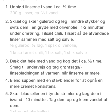
Udblød linserne i vand i ca. ½ time.
200 g linser,
ca. ½ l vand
Skræl og skær gulerod og løg i mindre stykker og
svits dem i en gryde med olivenolie i 1-2 minutter
under omrøring. Tilsæt chili. Tilsæt så de afvandede
linser sammen med salt og salvie.
½ gulerod,
½ løg,
1 spsk olivenolie,
1 knsp tørret chili,
1 tsk salt,
1 stilk salvie
Dæk det hele med vand og kog det i ca. ½ time.
Smag til undervejs og tag grøntsags/-
linsebladningen af varmen, når linserne er møre.
Blend suppen med en stavblender for at opnå en
mere cremet konsistens.
Skær bladsellerien i tynde strimler og læg dem i
isvand i 10 minutter. Tag dem op og klem vandet af
dem.
1 stængel bladselleri