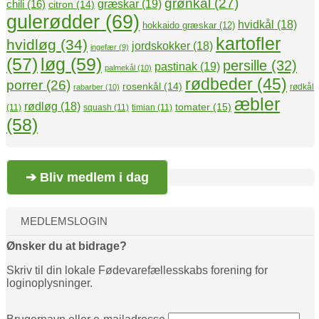
grønkål
(27)
græskar
(19)
chili
(16)
citron
(14)
gulerødder
(69)
hvidkål
(18)
hokkaido græskar
(12)
kartofler
hvidløg
(34)
jordskokker
(18)
ingefær
(9)
(57)
løg
(59)
persille
(32)
pastinak
(19)
palmekål
(10)
rødbeder
(45)
porrer
(26)
rosenkål
(14)
rødkål
rabarber
(10)
æbler
rødløg
(18)
tomater
(15)
(11)
squash
(11)
timian
(11)
(58)
➔ Bliv medlem i dag
MEDLEMSLOGIN
Ønsker du at bidrage?
Skriv til din lokale Fødevarefællesskabs forening for
loginoplysninger.