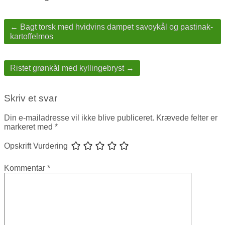
← Bagt torsk med hvidvins dampet savoykål og pastinak-
kartoffelmos
Ristet grønkål med kyllingebryst →
Skriv et svar
Din e-mailadresse vil ikke blive publiceret.
Krævede felter er
markeret med
*
Opskrift Vurdering
Kommentar
*