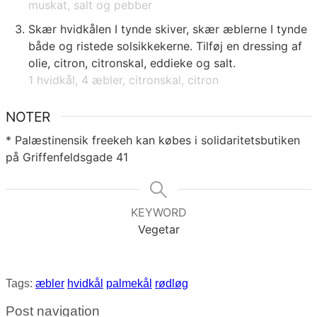
muskat,
salt og pebber
Skær hvidkålen I tynde skiver, skær æblerne I tynde
både og ristede solsikkekerne. Tilføj en dressing af
olie, citron, citronskal, eddieke og salt.
1 hvidkål,
4 æbler,
citronskal,
citron
NOTER
* Palæstinensik freekeh kan købes i solidaritetsbutiken
på Griffenfeldsgade 41
KEYWORD
Vegetar
Tags:
æbler
hvidkål
palmekål
rødløg
Post navigation