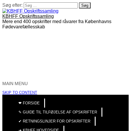
Søg efter:
KBHFF Opskriftssamling
Mere end 400 opskrifter med råvarer fra Københavns
Fødevarefællesskab
MAIN MENU
SKIP TO CONTENT
❤︎ FORSIDE
✎ GUIDE TIL TILFØJELSE AF OPSKRIFTER
✔︎ RETNINGSLINJER FOR OPSKRIFTER
➜ KBHFF HOVEDSIDE