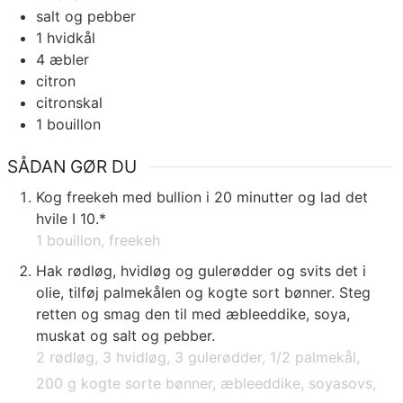
salt og pebber
1
hvidkål
4
æbler
citron
citronskal
1
bouillon
SÅDAN GØR DU
Kog freekeh med bullion i 20 minutter og lad det
hvile I 10.*
1 bouillon,
freekeh
Hak rødløg, hvidløg og gulerødder og svits det i
olie, tilføj palmekålen og kogte sort bønner. Steg
retten og smag den til med æbleeddike, soya,
muskat og salt og pebber.
2 rødløg,
3 hvidløg,
3 gulerødder,
1/2 palmekål,
200 g kogte sorte bønner,
æbleeddike,
soyasovs,