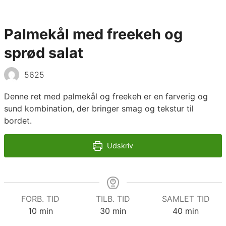
Palmekål med freekeh og
sprød salat
5625
Denne ret med palmekål og freekeh er en farverig og
sund kombination, der bringer smag og tekstur til
bordet.
Udskriv
FORB. TID
TILB. TID
SAMLET TID
minutter
minutter
minutter
10
min
30
min
40
min