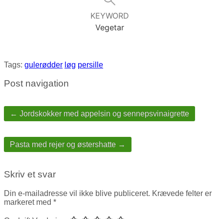
KEYWORD
Vegetar
Tags:
gulerødder
løg
persille
Post navigation
← Jordskokker med appelsin og sennepsvinaigrette
Pasta med rejer og østershatte →
Skriv et svar
Din e-mailadresse vil ikke blive publiceret.
Krævede felter er
markeret med
*