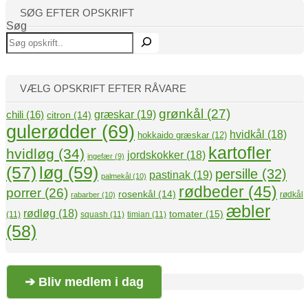
SØG EFTER OPSKRIFT
Søg
VÆLG OPSKRIFT EFTER RÅVARE
grønkål
(27)
græskar
(19)
chili
(16)
citron
(14)
gulerødder
(69)
hvidkål
(18)
hokkaido græskar
(12)
kartofler
hvidløg
(34)
jordskokker
(18)
ingefær
(9)
(57)
løg
(59)
persille
(32)
pastinak
(19)
palmekål
(10)
rødbeder
(45)
porrer
(26)
rosenkål
(14)
rødkål
rabarber
(10)
æbler
rødløg
(18)
tomater
(15)
(11)
squash
(11)
timian
(11)
(58)
➔ Bliv medlem i dag