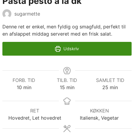
Pasta pesto á la dk
sugarmette
Denne ret er enkel, men fyldig og smagfuld, perfekt til
en afslappet middag serveret med en frisk salat.
Udskriv
FORB. TID
TILB. TID
SAMLET TID
minutter
minutter
minutter
10
min
15
min
25
min
RET
KØKKEN
Hovedret, Let hovedret
Italiensk, Vegetar