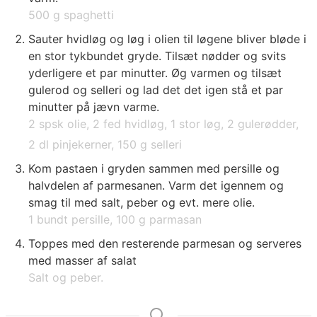
500 g spaghetti
Sauter hvidløg og løg i olien til løgene bliver bløde i
en stor tykbundet gryde. Tilsæt nødder og svits
yderligere et par minutter. Øg varmen og tilsæt
gulerod og selleri og lad det det igen stå et par
minutter på jævn varme.
2 spsk olie,
2 fed hvidløg,
1 stor løg,
2 gulerødder,
2 dl pinjekerner,
150 g selleri
Kom pastaen i gryden sammen med persille og
halvdelen af parmesanen. Varm det igennem og
smag til med salt, peber og evt. mere olie.
1 bundt persille,
100 g parmasan
Toppes med den resterende parmesan og serveres
med masser af salat
Salt og peber.