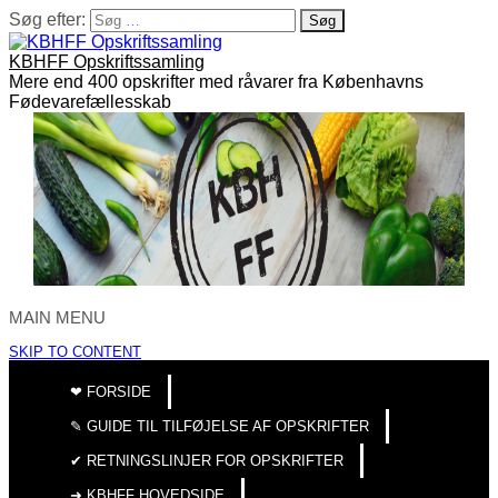
Søg efter:
KBHFF Opskriftssamling
Mere end 400 opskrifter med råvarer fra Københavns
Fødevarefællesskab
MAIN MENU
SKIP TO CONTENT
❤︎ FORSIDE
✎ GUIDE TIL TILFØJELSE AF OPSKRIFTER
✔︎ RETNINGSLINJER FOR OPSKRIFTER
➜ KBHFF HOVEDSIDE