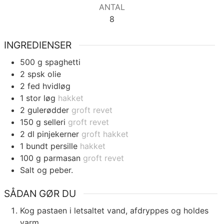
ANTAL
8
INGREDIENSER
500
g
spaghetti
2
spsk
olie
2
fed
hvidløg
1
stor løg
hakket
2
gulerødder
groft revet
150
g
selleri
groft revet
2
dl
pinjekerner
groft hakket
1
bundt persille
hakket
100
g
parmasan
groft revet
Salt og peber.
SÅDAN GØR DU
Kog pastaen i letsaltet vand, afdryppes og holdes
varm.