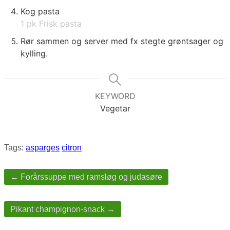
Kog pasta
1 pk Frisk pasta
Rør sammen og server med fx stegte grøntsager og
kylling.
KEYWORD
Vegetar
Tags:
asparges
citron
Post
navigation
← Forårssuppe med ramsløg og judasøre
Pikant champignon-snack →