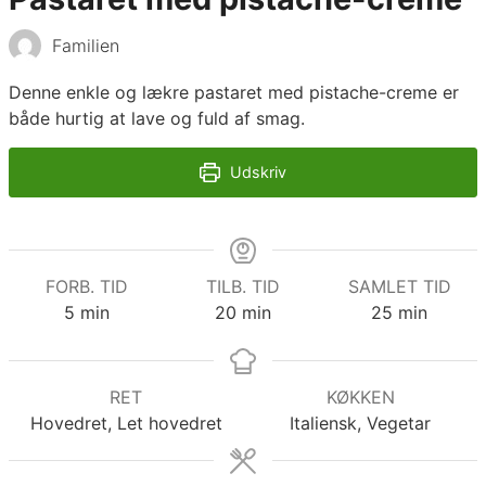
Familien
Denne enkle og lækre pastaret med pistache-creme er
både hurtig at lave og fuld af smag.
Udskriv
FORB. TID
TILB. TID
SAMLET TID
minutter
minutter
minutter
5
min
20
min
25
min
RET
KØKKEN
Hovedret, Let hovedret
Italiensk, Vegetar