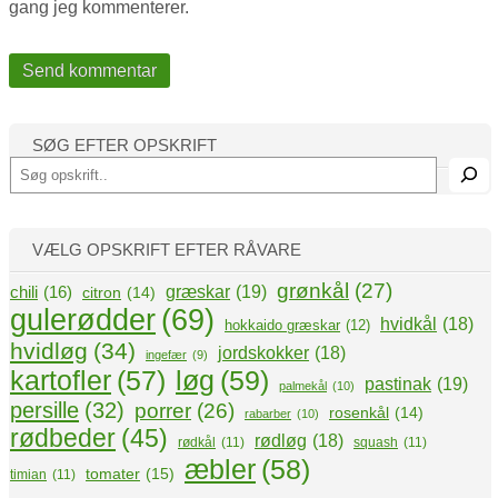
gang jeg kommenterer.
SØG EFTER OPSKRIFT
S
ø
g
VÆLG OPSKRIFT EFTER RÅVARE
grønkål
(27)
græskar
(19)
chili
(16)
citron
(14)
gulerødder
(69)
hvidkål
(18)
hokkaido græskar
(12)
hvidløg
(34)
jordskokker
(18)
ingefær
(9)
kartofler
(57)
løg
(59)
pastinak
(19)
palmekål
(10)
persille
(32)
porrer
(26)
rosenkål
(14)
rabarber
(10)
rødbeder
(45)
rødløg
(18)
rødkål
(11)
squash
(11)
æbler
(58)
tomater
(15)
timian
(11)