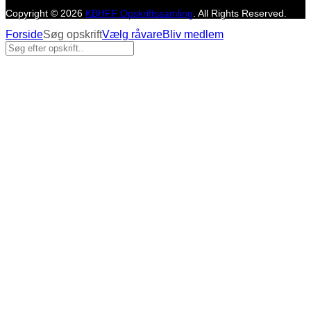
Copyright © 2026
KBHFF Opskriftssamling
. All Rights Reserved.
Forside
Søg opskrift
Vælg råvare
Bliv medlem