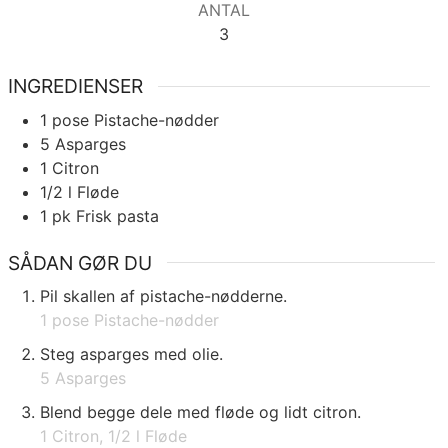
ANTAL
3
INGREDIENSER
1
pose
Pistache-nødder
5
Asparges
1
Citron
1/2
l
Fløde
1
pk
Frisk pasta
SÅDAN GØR DU
Pil skallen af pistache-nødderne.
1 pose Pistache-nødder
Steg asparges med olie.
5 Asparges
Blend begge dele med fløde og lidt citron.
1 Citron,
1/2 l Fløde