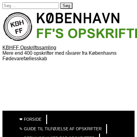
Søg
efter:
KBHFF Opskriftssamling
Mere end 400 opskrifter med råvarer fra Københavns
Fødevarefællesskab
MAIN
SKIP
TO
MENU
❤︎ FORSIDE
CONTENT
✎ GUIDE TIL TILFØJELSE AF OPSKRIFTER