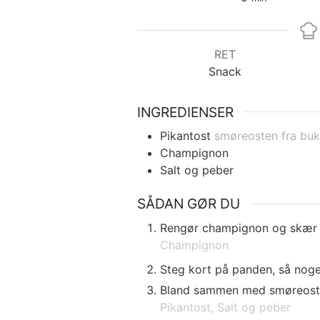
RET
Snack
INGREDIENSER
Pikantost
smøreosten fra bu
Champignon
Salt og peber
SÅDAN GØR DU
Rengør champignon og skær i 
Champignon
Steg kort på panden, så nog
Bland sammen med smøreost i 
Pikantost,
Salt og peber