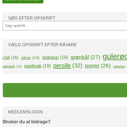
SØG EFTER OPSKRIFT
S
ø
g
VÆLG OPSKRIFT EFTER RÅVARE
gulerø
grønkål
(27)
græskar
(19)
chili
(16)
citron
(14)
persille
(32)
porrer
(26)
pastinak
(19)
palmekål
(10)
rabarber
MEDLEMSLOGIN
Ønsker du at bidrage?