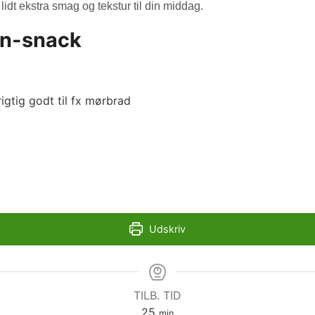
e lidt ekstra smag og tekstur til din middag.
on-snack
gtig godt til fx mørbrad
Udskriv
TILB. TID
minutter
25
min