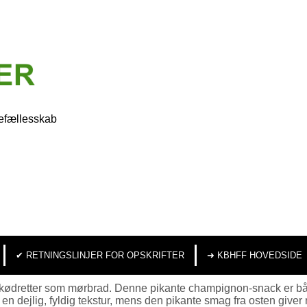
efællesskab
✔︎ RETNINGSLINJER FOR OPSKRIFTER
➜ KBHFF HOVEDSIDE
l kødretter som mørbrad. Denne pikante champignon-snack er båd
jlig, fyldig tekstur, mens den pikante smag fra osten giver rett