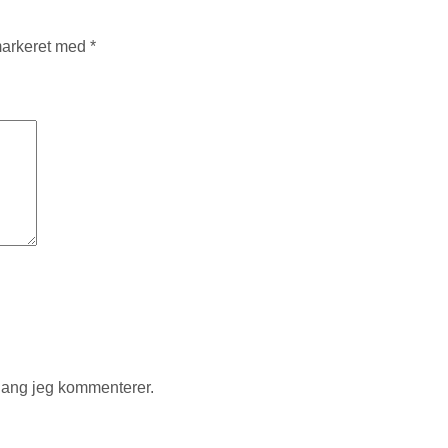
markeret med
*
gang jeg kommenterer.