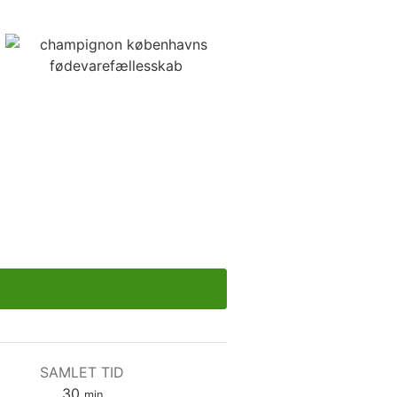
SAMLET TID
minutter
30
min