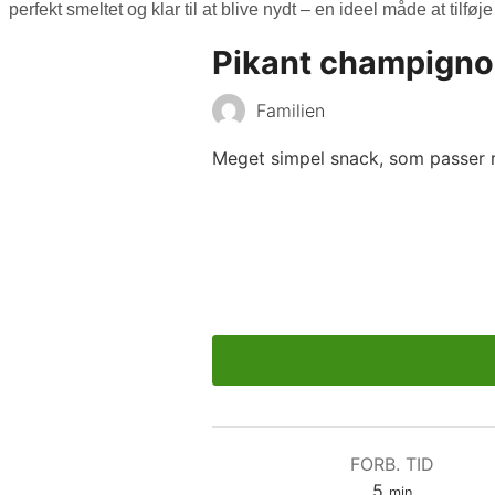
perfekt smeltet og klar til at blive nydt – en ideel måde at tilføj
Pikant champign
Familien
Meget simpel snack, som passer ri
FORB. TID
minutter
5
min