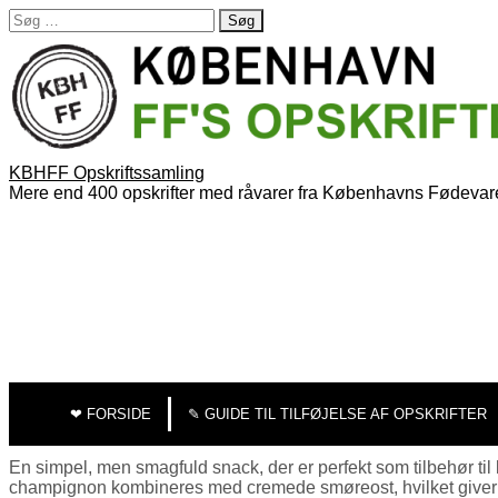
Søg
efter:
KBHFF Opskriftssamling
Mere end 400 opskrifter med råvarer fra Københavns Fødevar
MAIN
SKIP
TO
MENU
❤︎ FORSIDE
✎ GUIDE TIL TILFØJELSE AF OPSKRIFTER
CONTENT
En simpel, men smagfuld snack, der er perfekt som tilbehør ti
champignon kombineres med cremede smøreost, hvilket giver en de