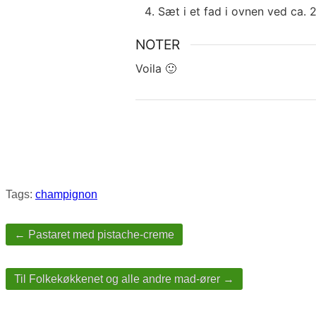
Sæt i et fad i ovnen ved ca. 
NOTER
Voila 🙂
Tags:
champignon
Post
navigation
← Pastaret med pistache-creme
Til Folkekøkkenet og alle andre mad-ører →