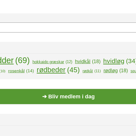
dder
(69)
hvidløg
(34
hvidkål
(18)
hokkaido græskar
(12)
rødbeder
(45)
rødløg
(18)
rosenkål
(14)
rødkål
(11)
sq
(10)
➔ Bliv medlem i dag