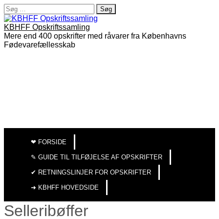
Søg
efter:
KBHFF Opskriftssamling
Mere end 400 opskrifter med råvarer fra Københavns
Fødevarefællesskab
MAIN
SKIP
TO
MENU
❤︎ FORSIDE
CONTENT
✎ GUIDE TIL TILFØJELSE AF OPSKRIFTER
✔︎ RETNINGSLINJER FOR OPSKRIFTER
➜ KBHFF HOVEDSIDE
Selleribøffer