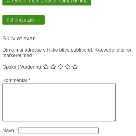
navigation
← Omelet med kartoffel, spinat og feta
Selleritzatziki →
Skriv et svar
Din e-mailadresse vil ikke blive publiceret.
Krævede felter er
markeret med
*
Opskrift Vurdering
Kommentar
*
Navn
*