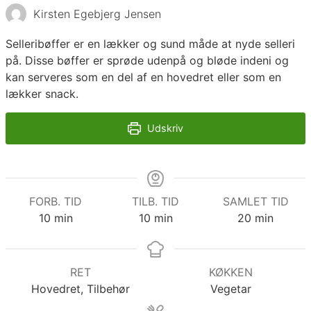
Kirsten Egebjerg Jensen
Selleribøffer er en lækker og sund måde at nyde selleri
på. Disse bøffer er sprøde udenpå og bløde indeni og
kan serveres som en del af en hovedret eller som en
lækker snack.
Udskriv
FORB. TID
TILB. TID
SAMLET TID
minutter
minutter
minutter
10
min
10
min
20
min
RET
KØKKEN
Hovedret, Tilbehør
Vegetar