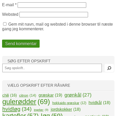
E-mail
*
Websted
Gem mit navn, mail og websted i denne browser til næste
gang jeg kommenterer.
SØG EFTER OPSKRIFT
S
ø
g
VÆLG OPSKRIFT EFTER RÅVARE
grønkål
(27)
græskar
(19)
chili
(16)
citron
(14)
gulerødder
(69)
hvidkål
(18)
hokkaido græskar
(12)
hvidløg
(34)
jordskokker
(18)
ingefær
(9)
kartofler
(57)
løg
(59)