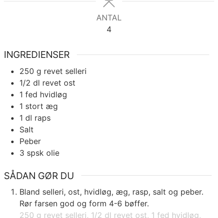
ANTAL
4
INGREDIENSER
250
g
revet selleri
1/2
dl
revet ost
1
fed
hvidløg
1
stort æg
1
dl
raps
Salt
Peber
3
spsk
olie
SÅDAN GØR DU
Bland selleri, ost, hvidløg, æg, rasp, salt og peber.
Rør farsen god og form 4-6 bøffer.
250 g revet selleri,
1/2 dl revet ost,
1 fed hvidløg,