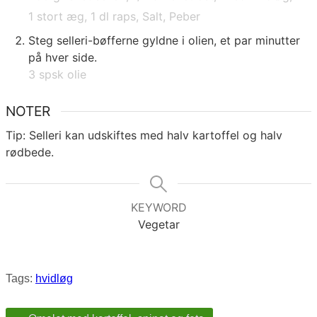
1 stort æg,
1 dl raps,
Salt,
Peber
Steg selleri-bøfferne gyldne i olien, et par minutter
på hver side.
3 spsk olie
NOTER
Tip: Selleri kan udskiftes med halv kartoffel og halv
rødbede.
KEYWORD
Vegetar
Tags:
hvidløg
Post