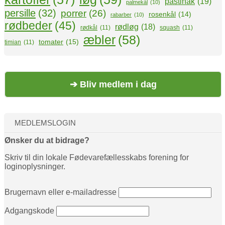
pastinak
(19)
palmekål
(10)
persille
(32)
porrer
(26)
rosenkål
(14)
rabarber
(10)
rødbeder
(45)
rødløg
(18)
rødkål
(11)
squash
(11)
æbler
(58)
tomater
(15)
timian
(11)
➔ Bliv medlem i dag
MEDLEMSLOGIN
Ønsker du at bidrage?
Skriv til din lokale Fødevarefællesskabs forening for
loginoplysninger.
Brugernavn eller e-mailadresse
Adgangskode