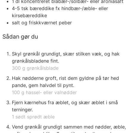
1
dl
koncentreret blåbær-/solbær- eller aroniasaft
4-5
tsk
bæreddike fx hindbær-/æble- eller
kirsebæreddike
salt og friskkværnet peber
Sådan gør du
Skyl grønkål grundigt, skær stilken væk, og hak
grønkålsbladene fint.
300 g grønkålsblade
Hak nødderne groft, rist dem gyldne på tør hed
pande, gem halvdel til pynt.
100 g hassel- eller valnødder
Fjern kærnehus fra æblet, og skær æblet i små
terninger.
1 sødt sprødt æble
Vend grønkål grundigt sammen med nødder, æble,