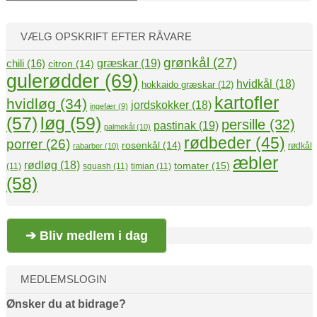
VÆLG OPSKRIFT EFTER RÅVARE
grønkål
(27)
græskar
(19)
chili
(16)
citron
(14)
gulerødder
(69)
hvidkål
(18)
hokkaido græskar
(12)
kartofler
hvidløg
(34)
jordskokker
(18)
ingefær
(9)
(57)
løg
(59)
persille
(32)
pastinak
(19)
palmekål
(10)
rødbeder
(45)
porrer
(26)
rosenkål
(14)
rødkål
rabarber
(10)
æbler
rødløg
(18)
tomater
(15)
(11)
squash
(11)
timian
(11)
(58)
➔ Bliv medlem i dag
MEDLEMSLOGIN
Ønsker du at bidrage?