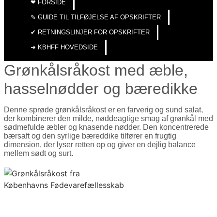
❤︎ FORSIDE
✎ GUIDE TIL TILFØJELSE AF OPSKRIFTER
✔︎ RETNINGSLINJER FOR OPSKRIFTER
➜ KBHFF HOVEDSIDE
Grønkålsråkost med æble,
hasselnødder og bæredikke
Denne sprøde grønkålsråkost er en farverig og sund salat,
der kombinerer den milde, nøddeagtige smag af grønkål med
sødmefulde æbler og knasende nødder. Den koncentrerede
bærsaft og den syrlige bæreddike tilfører en frugtig
dimension, der lyser retten op og giver en dejlig balance
mellem sødt og surt.