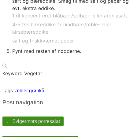
saft og bæreddike. Smag til med salt og peber og
evt. ekstra eddike.
1 dl koncentreret blåbær-/solbær- eller aroniasaft,
4-5 tsk bæreddike fx hindbær-/æble- eller
kirsebæreddike,
salt og friskkværnet peber
Pynt med resten af nødderne.
Keyword
Vegetar
Tags:
æbler
grønkål
Post navigation
← Svigermors porresalat