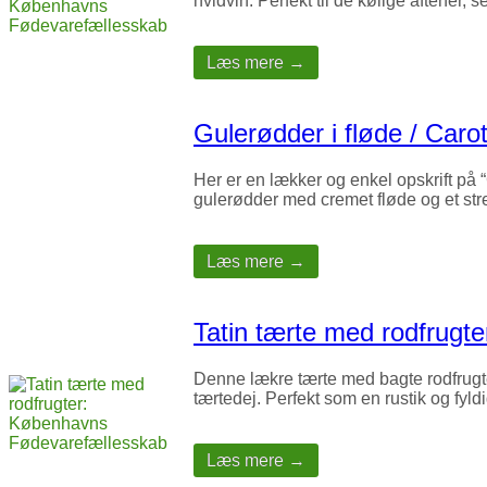
hvidvin. Perfekt til de kølige aftener,
Læs mere →
Gulerødder i fløde / Caro
Her er en lækker og enkel opskrift på “
gulerødder med cremet fløde og et str
Læs mere →
Tatin tærte med rodfrugte
Denne lækre tærte med bagte rodfrugte
tærtedej. Perfekt som en rustik og fyld
Læs mere →