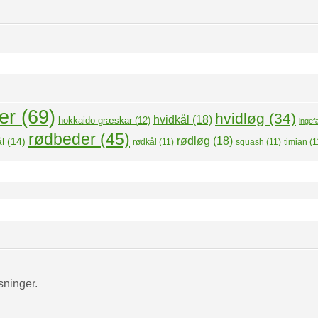
er
(69)
hvidløg
(34)
hvidkål
(18)
hokkaido græskar
(12)
ingef
rødbeder
(45)
rødløg
(18)
l
(14)
rødkål
(11)
squash
(11)
timian
(1
sninger.