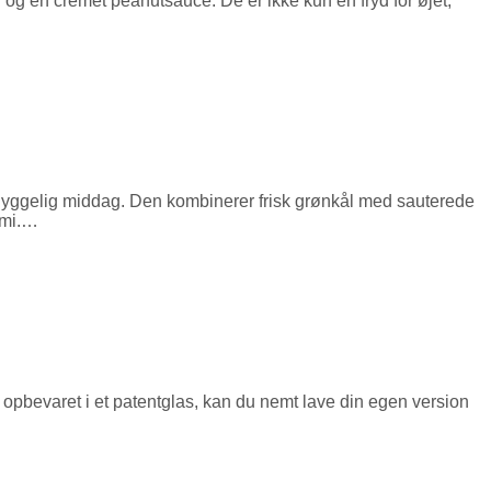
r og en cremet peanutsauce. De er ikke kun en fryd for øjet,
n hyggelig middag. Den kombinerer frisk grønkål med sauterede
ami.…
r opbevaret i et patentglas, kan du nemt lave din egen version