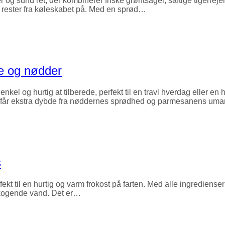
 og sund ret, der kombinerer friske grøntsager, saftige tigerreje
 rester fra køleskabet på. Med en sprød…
e og nødder
el og hurtig at tilberede, perfekt til en travl hverdag eller e
 får ekstra dybde fra nøddernes sprødhed og parmesanens um
s
ekt til en hurtig og varm frokost på farten. Med alle ingrediense
je kogende vand. Det er…