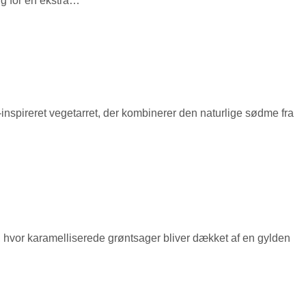
ng for en ekstra…
k-inspireret vegetarret, der kombinerer den naturlige sødme fra
 hvor karamelliserede grøntsager bliver dækket af en gylden