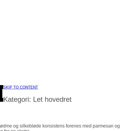
SKIP TO CONTENT
Kategori:
Let hovedret
ts sødme og silkebløde konsistens forenes med parmesan og