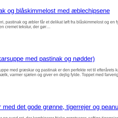
inak og blåskimmelost med æblechipsene
pastinak og æbler får et delikat løft fra blåskimmelost og en f
 en cremet tekstur, der gør…
karsuppe med pastinak og nødder)
pe med græskar og pastinak er den perfekte ret til efterårets 
ælk, varmer sjælen og giver en dejlig fylde. Toppet med farver
er med det gode grønne, tigerrejer og pean