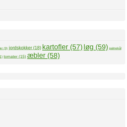
kartofler
(57)
løg
(59)
jordskokker
(18)
ær
(9)
palmekål
æbler
(58)
tomater
(15)
1)