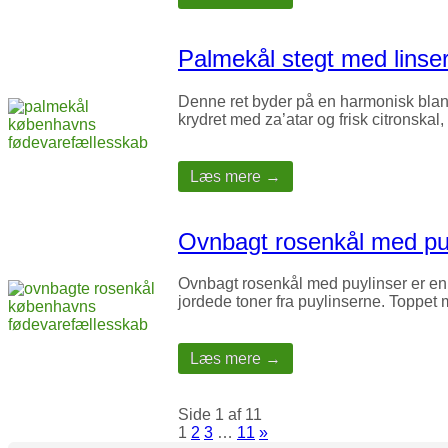
Palmekål stegt med linse
Denne ret byder på en harmonisk bland
krydret med za’atar og frisk citronskal
Læs mere →
Ovnbagt rosenkål med pu
Ovnbagt rosenkål med puylinser er e
jordede toner fra puylinserne. Toppet 
Læs mere →
Side 1 af 11
1
2
3
…
11
»