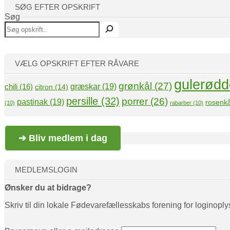
SØG EFTER OPSKRIFT
Søg
VÆLG OPSKRIFT EFTER RÅVARE
gulerødd
grønkål
(27)
græskar
(19)
chili
(16)
citron
(14)
persille
(32)
porrer
(26)
pastinak
(19)
rosenkå
(10)
rabarber
(10)
➔ Bliv medlem i dag
MEDLEMSLOGIN
Ønsker du at bidrage?
Skriv til din lokale Fødevarefællesskabs forening for loginoply