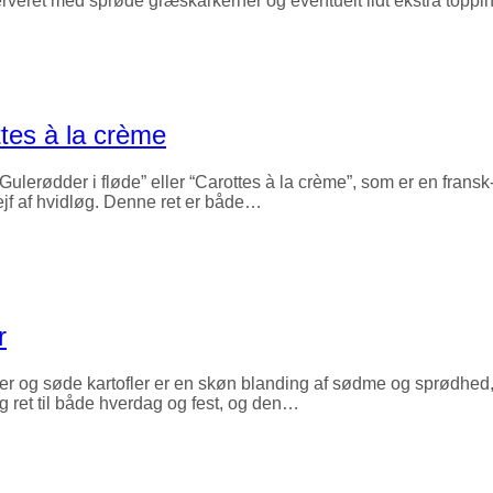
 serveret med sprøde græskarkerner og eventuelt lidt ekstra toppi
ttes à la crème
Gulerødder i fløde” eller “Carottes à la crème”, som er en frans
ejf af hvidløg. Denne ret er både…
r
r og søde kartofler er en skøn blanding af sødme og sprødhed,
ig ret til både hverdag og fest, og den…