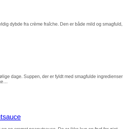
yldig dybde fra crème fraîche. Den er både mild og smagfuld,
kølige dage. Suppen, der er fyldt med smagfulde ingredienser
ige…
utsauce