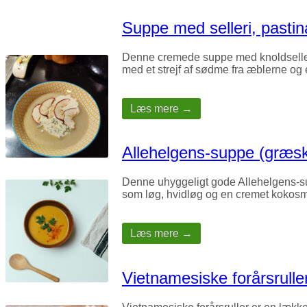
Suppe med selleri, past
Denne cremede suppe med knoldselleri, 
med et strejf af sødme fra æblerne og
Læs mere →
Allehelgens-suppe (græs
Denne uhyggeligt gode Allehelgens-sup
som løg, hvidløg og en cremet kokosm
Læs mere →
Vietnamesiske forårsrull