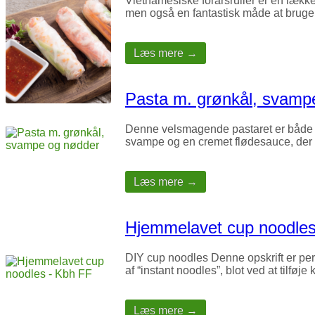
Vietnamesiske forårsruller er en lækker
men også en fantastisk måde at bruge
Læs mere →
Pasta m. grønkål, svamp
Denne velsmagende pastaret er både enk
svampe og en cremet flødesauce, der
Læs mere →
Hjemmelavet cup noodle
DIY cup noodles Denne opskrift er perf
af “instant noodles”, blot ved at tilfø
Læs mere →