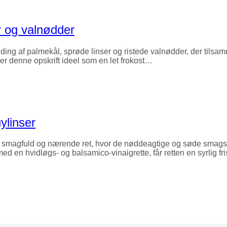
r og valnødder
ing af palmekål, sprøde linser og ristede valnødder, der tilsa
, er denne opskrift ideel som en let frokost…
ylinser
n smagfuld og nærende ret, hvor de nøddeagtige og søde smag
med en hvidløgs- og balsamico-vinaigrette, får retten en syrlig f