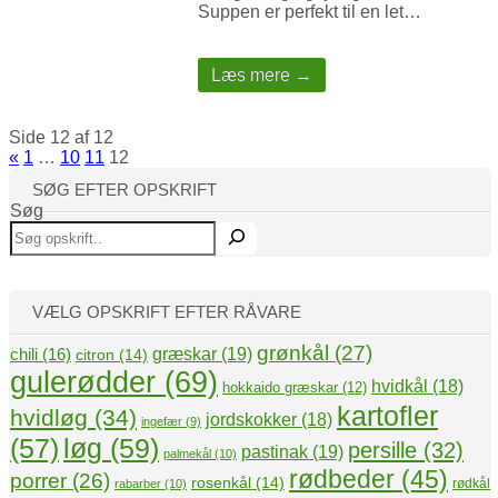
Suppen er perfekt til en let…
Læs mere →
Side 12 af 12
«
1
…
10
11
12
SØG EFTER OPSKRIFT
Søg
VÆLG OPSKRIFT EFTER RÅVARE
grønkål
(27)
græskar
(19)
chili
(16)
citron
(14)
gulerødder
(69)
hvidkål
(18)
hokkaido græskar
(12)
kartofler
hvidløg
(34)
jordskokker
(18)
ingefær
(9)
(57)
løg
(59)
persille
(32)
pastinak
(19)
palmekål
(10)
rødbeder
(45)
porrer
(26)
rosenkål
(14)
rødkål
rabarber
(10)