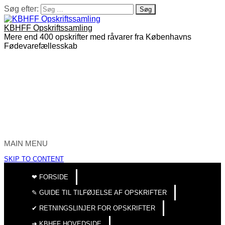
Søg efter:
KBHFF Opskriftssamling
Mere end 400 opskrifter med råvarer fra Københavns
Fødevarefællesskab
MAIN MENU
SKIP TO CONTENT
❤︎ FORSIDE
✎ GUIDE TIL TILFØJELSE AF OPSKRIFTER
✔︎ RETNINGSLINJER FOR OPSKRIFTER
➜ KBHFF HOVEDSIDE