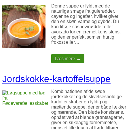
Denne suppe er fyldt med de
naturlige smage fra gulerødder,
cayenne og ingefær, hvilket giver
den en skøn varme og dybde. Du
kan tilføje cashewnødder eller
avocado for en cremet konsistens,
og den er perfekt som en hurtig
frokost eller…
Læs mere →
Jordskokke-kartoffelsuppe
Kombinationen af de søde
jordskokker og de stivelsesholdige
kartofler skaber en fyldig og
mættende suppe, der er både lækker
og nærende. Den bløde konsistens,
opnået ved at blende grøntsagerne,
giver en silkeagtig fornemmelse,
mens et lille touch af fløde tilføjer…