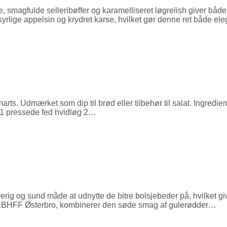
 smagfulde selleribøffer og karamelliseret løgrelish giver både
lige appelsin og krydret karse, hvilket gør denne ret både ele
rts. Udmærket som dip til brød eller tilbehør til salat. Ingredie
 1 pressede fed hvidløg 2…
rig og sund måde at udnytte de bitre bolsjebeder på, hvilket giv
 på KBHFF Østerbro, kombinerer den søde smag af gulerødder…