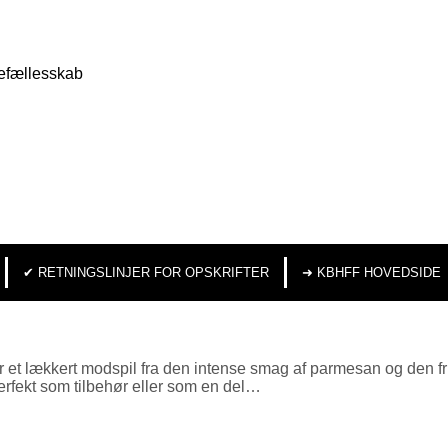
efællesskab
✔︎ RETNINGSLINJER FOR OPSKRIFTER
➜ KBHFF HOVEDSIDE
 et lækkert modspil fra den intense smag af parmesan og den fr
Perfekt som tilbehør eller som en del…