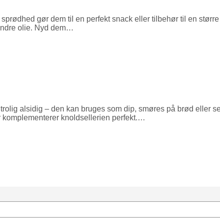
sprødhed gør dem til en perfekt snack eller tilbehør til en stø
indre olie. Nyd dem…
rolig alsidig – den kan bruges som dip, smøres på brød eller serv
r komplementerer knoldsellerien perfekt.…