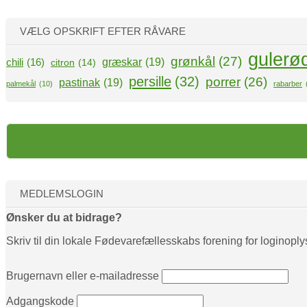
g
VÆLG OPSKRIFT EFTER RÅVARE
gulerø
grønkål
(27)
græskar
(19)
chili
(16)
citron
(14)
persille
(32)
porrer
(26)
pastinak
(19)
palmekål
(10)
rabarber
MEDLEMSLOGIN
Ønsker du at bidrage?
Skriv til din lokale Fødevarefællesskabs forening for loginoply
Brugernavn eller e-mailadresse
Adgangskode