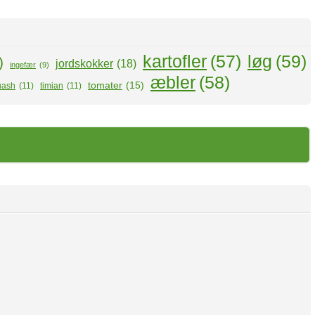
kartofler
(57)
løg
(59)
)
jordskokker
(18)
ingefær
(9)
æbler
(58)
tomater
(15)
uash
(11)
timian
(11)