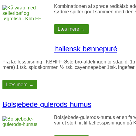
Kombinationen af sprøde rødkålsblade,
sødme spiller godt sammen med den syr
Læs mere →
Italiensk bønnepuré
Fra fællesspisning i KBHFF Østerbro-afdelingen torsdag d. 1.ma
mere) 1 tsk. spidskommen ½ tsk. cayennepeber 1tsk. ingefær
Læs mere →
Bolsjebede-gulerods-humus
Bolsjebede-gulerods-humus er en farve
var et stort hit til fællesspisningen