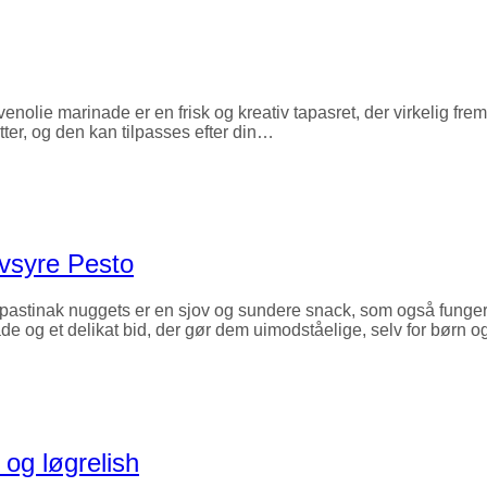
venolie marinade er en frisk og kreativ tapasret, der virkelig fr
etter, og den kan tilpasses efter din…
vsyre Pesto
tinak nuggets er en sjov og sundere snack, som også fungerer pe
de og et delikat bid, der gør dem uimodståelige, selv for børn 
 og løgrelish