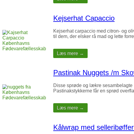
Kejserhat Capaccio
Kejserhat carpaccio med citron- og oli
til dem, der elsker rå mad og lette forr
Læs mere →
Pastinak Nuggets /m Sko
Disse sprøde og lækre sesambelagte pas
Pastinakstykkerne får en sprød overfla
Læs mere →
Kålwrap med selleribøffer