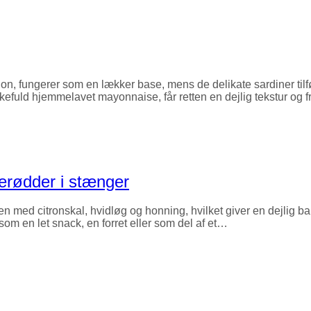
tion, fungerer som en lækker base, mens de delikate sardiner ti
skefuld hjemmelavet mayonnaise, får retten en dejlig tekstur og 
rødder i stænger
 med citronskal, hvidløg og honning, hvilket giver en dejlig b
som en let snack, en forret eller som del af et…